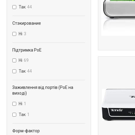
Так
44
Стэкирование
Ні
3
Підтримка PoE
Ні
69
Так
44
Заживлення від портів (PoE на
виході)
Ні
1
Так
1
Форм-фактор