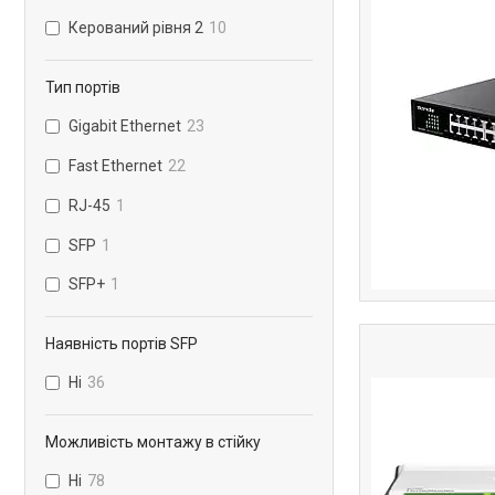
Керований рівня 2
10
Тип портів
Gigabit Ethernet
23
Fast Ethernet
22
RJ-45
1
SFP
1
SFP+
1
Наявність портів SFP
Ні
36
Можливість монтажу в стійку
Ні
78