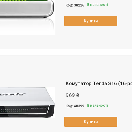
В наявності
38226
Купити
Комутатор Tenda S16 (16-po
969 ₴
В наявності
48399
Купити