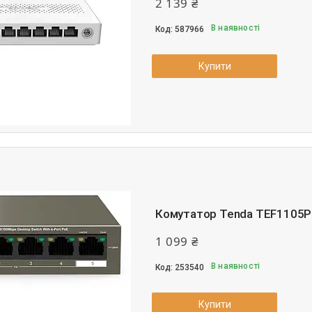
2 139 ₴
В наявності
587966
Купити
Комутатор Tenda TEF1105P
1 099 ₴
В наявності
253540
Купити