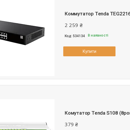
Коммутатор Tenda TEG221
2 259 ₴
В наявності
534134
Купити
Комутатор Tenda S108 (8por
379 ₴