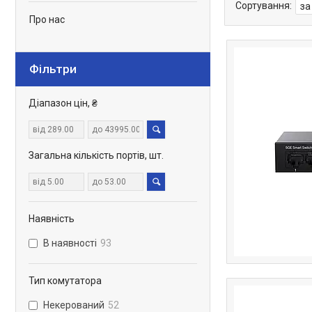
Про нас
Фільтри
Діапазон цін, ₴
Загальна кількість портів, шт.
Наявність
В наявності
93
Тип комутатора
Некерований
52