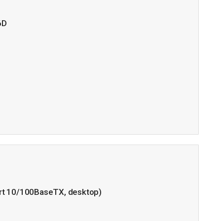
6D
t 10/100BaseTX, desktop)