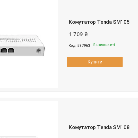
Комутатор Tenda SM105
1 709 ₴
В наявності
587963
Купити
Комутатор Tenda SM108