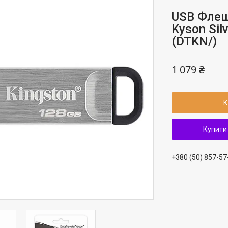
USB Флеш
Kyson Sil
(DTKN/)
1 079 ₴
К
Купити
+380 (50) 857-57