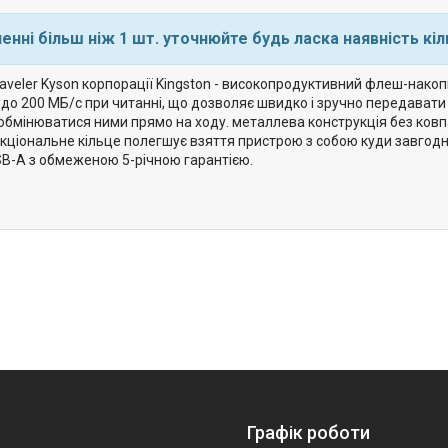
енні більш ніж 1 шт. уточнюйте будь ласка наявність кіл
raveler Kyson корпорації Kingston - високопродуктивний флеш-нак
до 200 МБ/с при читанні, що дозволяє швидко і зручно передавати 
і обмінюватися ними прямо на ходу. металлева конструкція без ков
кціональне кільце полегшує взяття пристрою з собою куди завгодно
B-A з обмеженою 5-річною гарантією.
Графік роботи