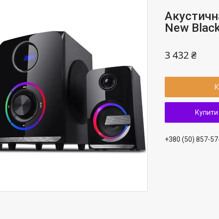
Акустична
New Blac
3 432 ₴
К
Купити
+380 (50) 857-57