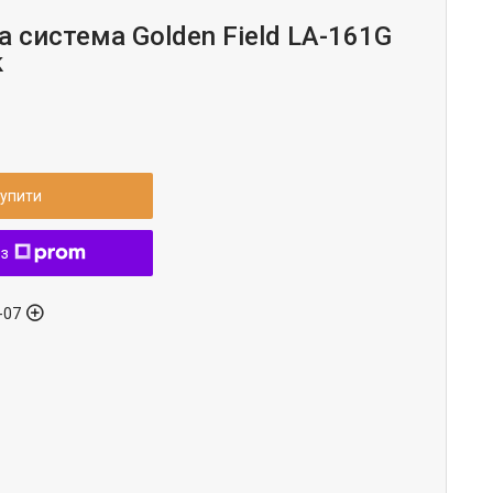
 система Golden Field LA-161G
k
упити
 з
-07