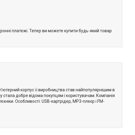
тронні платежі. Тепер ви можете купити будь-який товар
омп'ютерний корпус її виробництва став найпопулярнішим в
 часу стала добре відома покупцям і користувачам. Компанія
ехніки. Особливості: USB-картрідер, MP3-плеєр і FM-