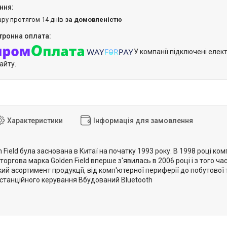
ару протягом 14 днів
за домовленістю
У компанії підключені елек
айту.
Характеристики
Інформація для замовлення
 Field була заснована в Китаї на початку 1993 року. В 1998 році к
ні торгова марка Golden Field вперше з'явилась в 2006 році і з того
й асортимент продукції, від комп'ютерної периферії до побутової т
станційного керування Вбудований Bluetooth