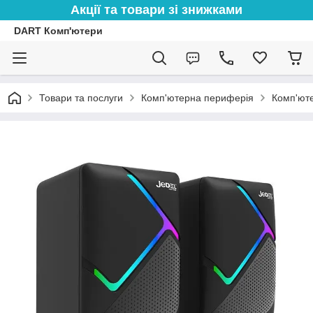
Акції та товари зі знижками
DART Комп'ютери
Товари та послуги
Комп'ютерна периферія
Комп'юте