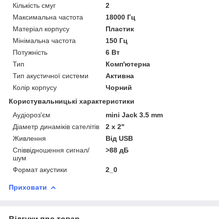
Кількість смуг
2
Максимальна частота
18000 Гц
Матеріал корпусу
Пластик
Мінімальна частота
150 Гц
Потужність
6 Вт
Тип
Комп'ютерна
Тип акустичної системи
Активна
Колір корпусу
Чорний
Користувальницькі характеристики
Аудіороз'єм
mini Jack 3.5 mm
Діаметр динаміків сателітів
2 х 2"
Живлення
Від USB
Співвідношення сигнал/
>88 дБ
шум
Формат акустики
2_0
Приховати