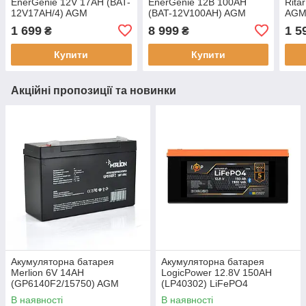
EnerGenie 12V 17AH (BAT-
EnerGenie 12В 100AH
Rita
12V17AH/4) AGM
(BAT-12V100AH) AGM
AG
1 699
8 999
1 5
₴
₴
Купити
Купити
Акційні пропозиції та новинки
Акумуляторна батарея
Акумуляторна батарея
Merlion 6V 14AH
LogicPower 12.8V 150AH
(GP6140F2/15750) AGM
(LP40302) LiFePO4
В наявності
В наявності