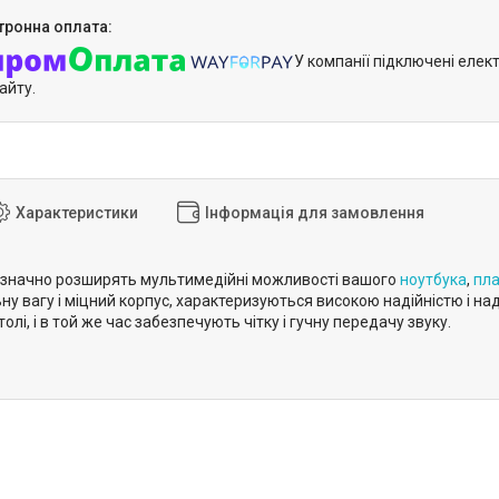
У компанії підключені елек
айту.
Характеристики
Інформація для замовлення
 значно розширять мультимедійні можливості вашого
ноутбука
,
пл
ьну вагу і міцний корпус, характеризуються високою надійністю і
олі, і в той же час забезпечують чітку і гучну передачу звуку.