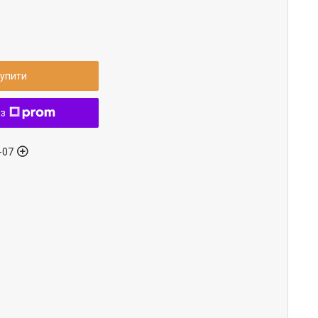
упити
 з
-07