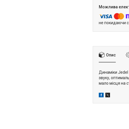
не покидаючи с
Опис
Динаміки Jedel
звуку, оптимал
мало місця на ст