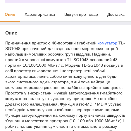
Опис
Характеристики
Відгуки про товар
Доставка
Опис
Призначення пристрою 48-портовий гігабитний
комутатор
TL-
SG1048 призначений для задоволення мережевих потреб
найбільш вимогливих робочих груп і відділів. Надійний,
простий в управлінні комутатор TL-SG1048 оснащений 48
портами 10/100/1000 Мбит / с. Модель TL-SG1048 поєднує в
собі простоту використання і неперевершені робочі
характеристики, являє собою виняткову цінність для будь-
якого системного адміністратора, який хоче найкраще
можливе мережеве рішення по найбільш прийнятною ціною.
Простота у використанні Функції автоузгодження гигабитного
комутатора полегшують установку пристрою. Не потрібно
додаткового налаштування. Функція авто-MDI / MDIX усуває
необхідність застосування кабелю з перехресними парами.
Функція автоузгодження на кожному порту визначає швидкість
з’єднання мережевого пристрою (10, 100 або 1000 Мбит / с) і
робить налаштування сумісності та оптимального режиму