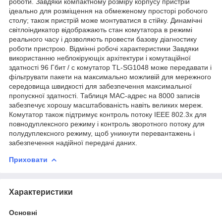
роботи. Завдяки компактному розміру корпусу пристрій
ідеально для розміщення на обмеженому просторі робочого
столу; також пристрій може монтуватися в стійку. Динамічні
світлоіндикатор відображають стан комутатора в режимі
реального часу і дозволяють провести базову діагностику
роботи пристрою. Відмінні робочі характеристики Завдяки
використанню неблокірующіх архітектури і комутаційної
здатності 96 Гбит / с комутатор TL-SG1048 може передавати і
фільтрувати пакети на максимально можливій для мережного
середовища швидкості для забезпечення максимальної
пропускної здатності. Таблиця MAC-адрес на 8000 записів
забезпечує хорошу масштабованість навіть великих мереж.
Комутатор також підтримує контроль потоку IEEE 802.3x для
повнодуплексного режиму і контроль зворотного потоку для
полудуплексного режиму, щоб уникнути перевантажень і
забезпечення надійної передачі даних.
Приховати
Характеристики
Основні