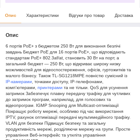
Опис
Характеристики
Відгуки про товар
Доставка
Опис
6 портів PoE+ з бюджетом 250 Вт для виконання безлічі
завдань Бюджет PoE для 16 портів PoE+, що відповідають
стандартам PoE+ 802.3af/at, становить 30 Вт на порт, а
загальний бюджет — 250 Вт, що відкриває широку низку
можливостей для відеоспостереження, офісів, гуртожитків та
малого бізнесу. Також TL‑SG1218MPE повністю сумісний із
IP‑камерами
, точками доступу, IP‑телефонами,
комп'ютерами,
принтерами
та не тільки. QoS для усунення
затримок Забезпечує плавну передачу трафіку для чутливих
до затримок програм, наприклад, для голосових та
відеопрограм. IGMP Snooping для Multicast-оптимізації
Покращує роботу мережі, особливо під час використання
IPTV, рахунок оптимізації передачі мультимедійного трафіку.
VLAN для безпеки Підвищує безпеку та загальну
продуктивність мережі, розділяючи мережу на групи. Просте
управління Веб-інтерфейс та утиліта управління