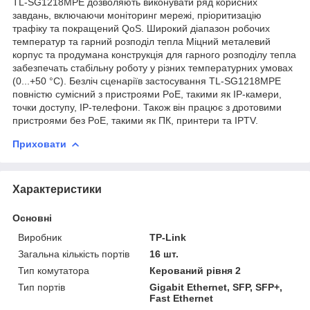
TL‑SG1218MPE дозволяють виконувати ряд корисних
завдань, включаючи моніторинг мережі, пріоритизацію
трафіку та покращений QoS. Широкий діапазон робочих
температур та гарний розподіл тепла Міцний металевий
корпус та продумана конструкція для гарного розподілу тепла
забезпечать стабільну роботу у різних температурних умовах
(0...+50 °C). Безліч сценаріїв застосування TL-SG1218MPE
повністю сумісний з пристроями PoE, такими як IP-камери,
точки доступу, IP-телефони. Також він працює з дротовими
пристроями без PoE, такими як ПК, принтери та IPTV.
Приховати
Характеристики
Основні
Виробник
TP-Link
Загальна кількість портів
16 шт.
Тип комутатора
Керований рівня 2
Тип портів
Gigabit Ethernet, SFP, SFP+,
Fast Ethernet