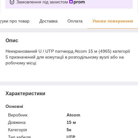
Замовлення під захистом
дгуки про товар
Доставка
Оплата
Умови повернення
Опис
Неекранований U / UTP патчкорд Atcom 15 м (4965) категорії
5 призначений для комутації в розподільному вузлі або на
робочому місці.
Характеристики
Основні
Виробник
Atcom
Довжина
15 м
Категорія
5e
Тип кабеля
UTP