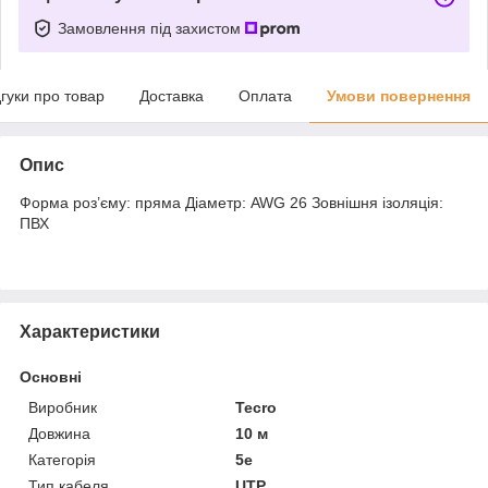
Замовлення під захистом
дгуки про товар
Доставка
Оплата
Умови повернення
Опис
Форма роз’єму: пряма Діаметр: AWG 26 Зовнішня ізоляція:
ПВХ
Характеристики
Основні
Виробник
Tecro
Довжина
10 м
Категорія
5e
Тип кабеля
UTP