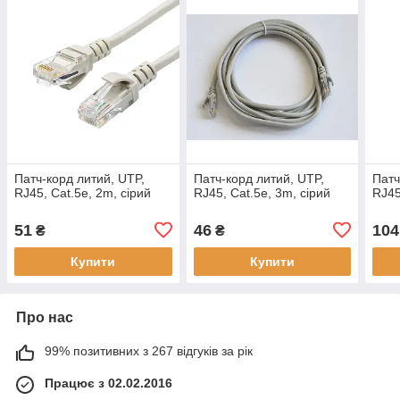
Патч-корд литий, UTP,
Патч-корд литий, UTP,
Патч
RJ45, Cat.5e, 2m, сірий
RJ45, Cat.5e, 3m, сірий
RJ45
51
46
104
₴
₴
Купити
Купити
Про нас
99% позитивних з 267 відгуків за рік
Працює з 02.02.2016