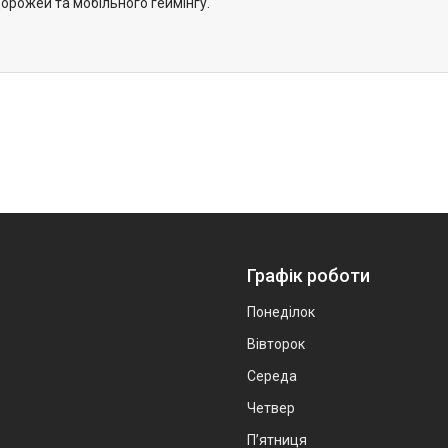
орожей та мобільного геймінгу.
Графік роботи
Понеділок
Вівторок
Середа
Четвер
Пʼятниця