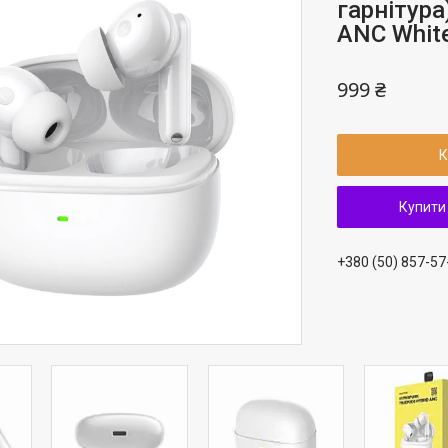
гарнітура
ANC Whit
999 ₴
К
Купити
+380 (50) 857-57