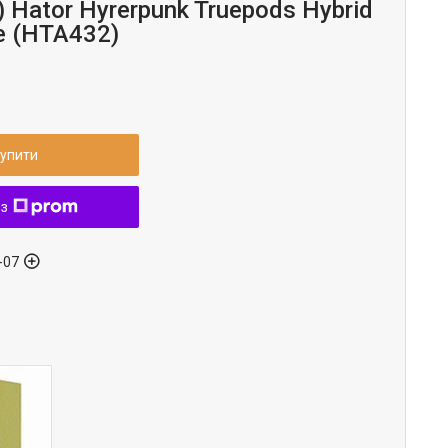
) Hator Hyrerpunk Truepods Hybrid
e (HTA432)
упити
 з
-07