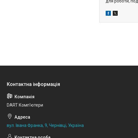
для роботи, под
DART Комп'ютери
вул. Івана Франка, 9, Чернівці, Україна