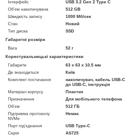
Інтерфейс
USB 3.2 Gen 2 Type C
Об'єм накопичувача
512 GB
Швидкість запису
1000 Мб/сек
Стан
Новий
Тип диска
SSD
Габаритні розміри
Вага
52 г
Користувальницькі характеристики
Габарити
63 х 63 х 10.5 мм
Де знаходиться
Київ
Комплект постачання
накопичувач, кабель USB-С
до USB-С, інструкція
Матеріал корпусу
Пластик
Призначення
Для мобільного телефона
Об'єм
512 ГБ
Підтримка протоколу
Немає
NVMe
Порт під'єднання
USB Type-C
Серія
AS725