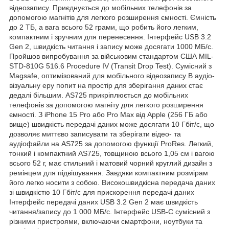
відеозапису. Приєднується до мобільних телефонів за
допомогою магнітів для легкого розширення ємності. Ємність
до 2 ТБ, а вага всього 52 грами, що робить його легким,
компактним і зручним для перенесення. Інтерфейс USB 3.2
Gen 2, швидкість читання і запису може досягати 1000 МБ/с.
Пройшов випробування за військовим стандартом США MIL-
STD-810G 516.6 Procedure IV (Transit Drop Test). Сумісний з
Magsafe, оптимізований для мобільного відеозапису В аудіо-
візуальну еру попит на простір для зберігання даних стає
дедалі більшим. AS725 прикріплюється до мобільних
телефонів за допомогою магніту для легкого розширення
ємності. З iPhone 15 Pro або Pro Max від Apple (256 ГБ або
вище) швидкість передачі даних може досягати 10 Гбіт/с, що
дозволяє миттєво записувати та зберігати відео- та
аудіофайли на AS725 за допомогою функції ProRes. Легкий,
тонкий і компактний AS725, товщиною всього 1,05 см і вагою
всього 52 г, має стильний і матовий чорний круглий дизайн з
ремінцем для підвішування. Завдяки компактним розмірам
його легко носити з собою. Високошвидкісна передача даних
зі швидкістю 10 Гбіт/с для прискорення передачі даних
Інтерфейс передачі даних USB 3.2 Gen 2 має швидкість
читання/запису до 1 000 МБ/с. Інтерфейс USB-C сумісний з
різними пристроями, включаючи смартфони, ноутбуки та