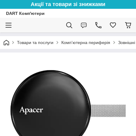
Акції та товари зі знижками
DART Комп'ютери
Товари та послуги
Комп'ютерна периферія
Зовнішні