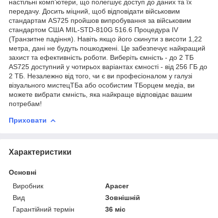
настільні комп’ютери, що полегшує доступ до даних та їх
передачу. Досить міцний, щоб відповідати військовим
стандартам AS725 пройшов випробування за військовим
стандартом США MIL-STD-810G 516.6 Процедура IV
(Транзитне падіння). Навіть якщо його скинути з висоти 1,22
метра, дані не будуть пошкоджені. Це забезпечує найкращий
захист та ефективність роботи. Виберіть ємність - до 2 ТБ
AS725 доступний у чотирьох варіантах ємності - від 256 ГБ до
2 ТБ. Незалежно від того, чи є ви професіоналом у галузі
візуального мистецТБа або особистим ТБорцем медіа, ви
можете вибрати ємність, яка найкраще відповідає вашим
потребам!
Приховати
Характеристики
Основні
Виробник
Apacer
Вид
Зовнішній
Гарантійний термін
36 міс