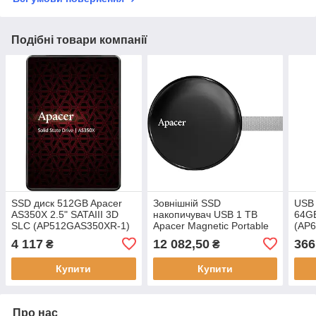
Подібні товари компанії
SSD диск 512GB Apacer
Зовнішній SSD
USB
AS350X 2.5" SATAIII 3D
накопичувач USB 1 TB
64GB
SLC (AP512GAS350XR-1)
Apacer Magnetic Portable
(AP
AS725 Black
4 117
12 082,50
366
₴
₴
(AP1TBAS725B-1)
Купити
Купити
Про нас