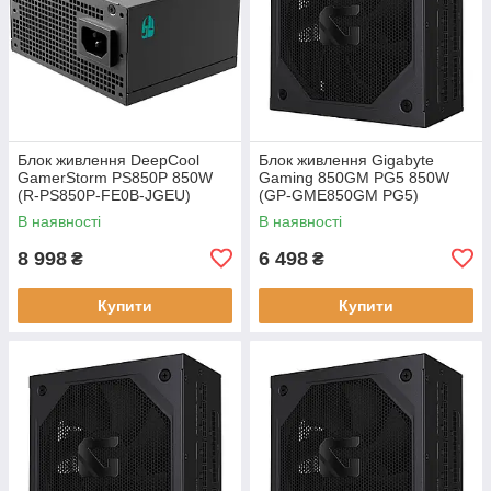
Блок живлення DeepCool
Блок живлення Gigabyte
GamerStorm PS850P 850W
Gaming 850GM PG5 850W
(R-PS850P-FE0B-JGEU)
(GP-GME850GM PG5)
В наявності
В наявності
8 998
6 498
₴
₴
Купити
Купити