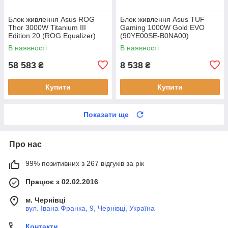
Блок живлення Asus ROG
Блок живлення Asus TUF
Thor 3000W Titanium III
Gaming 1000W Gold EVO
Edition 20 (ROG Equalizer)
(90YE00SE-B0NA00)
(90YE00VA-B0NA00)
В наявності
В наявності
58 583
8 538
₴
₴
Купити
Купити
Показати ще
Про нас
99% позитивних з 267 відгуків за рік
Працює з 02.02.2016
м. Чернівці
вул. Івана Франка, 9, Чернівці, Україна
Контакти