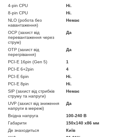
4-pin CPU
Ні.
8-pin CPU
Ні.
NLO (робота без
Немає
навантаження)
OCP (захист від
Да
перевантаження через
струм)
OTP (захист від
Да
перегрівання)
PCI-E 16pin (Gen 5)
1
PCI-E 6+2pin
4
PCI-E 6pin
Ні.
PCI-E 8pin
Ні.
SIP (захист від стрибків
Немає
струму та напруги)
UVP (захист від зниження
Да
напруги в мережі)
Вхідна напруга
100-240 В
Габарити
150x140 x86 мм
Де знаходиться
Київ