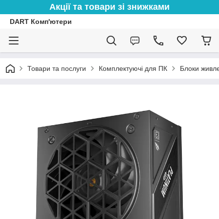
Акції та товари зі знижками
DART Комп'ютери
Товари та послуги
Комплектуючі для ПК
Блоки живле