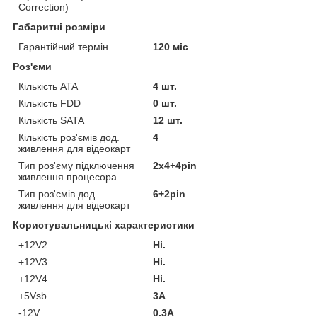
Correction)
Габаритні розміри
Гарантійний термін
120 міс
Роз'єми
Кількість ATA
4 шт.
Кількість FDD
0 шт.
Кількість SATA
12 шт.
Кількість роз'ємів дод.
4
живлення для відеокарт
Тип роз'єму підключення
2x4+4pin
живлення процесора
Тип роз'ємів дод.
6+2pin
живлення для відеокарт
Користувальницькі характеристики
+12V2
Ні.
+12V3
Ні.
+12V4
Ні.
+5Vsb
3A
-12V
0.3А