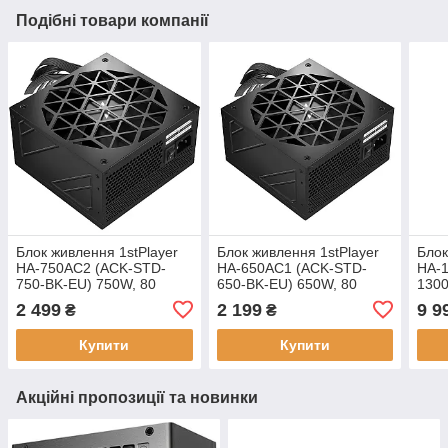
Подібні товари компанії
Блок живлення 1stPlayer
Блок живлення 1stPlayer
Блок
HA-750AC2 (ACK-STD-
HA-650AC1 (ACK-STD-
HA-
750-BK-EU) 750W, 80
650-BK-EU) 650W, 80
1300
PLUS White, ATX
PLUS White, ATX
PLUS
2 499
2 199
9 9
₴
₴
Купити
Купити
Акційні пропозиції та новинки