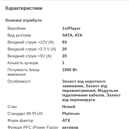
Характеристики
Основні атрибути
Виробник
1stPlayer
Вид роз'ємів
SATA, ATA
Вихідний струм +12V (A)
83
Вихідний струм +3.3 V (A)
20
Вихідний струм +5V (A)
20
Кількість кулерів
1
Потужність блоку
1000 Вт
живлення
Особливості
Захист від короткого
замикання, Захист від
перевантаження, Модульне
підключення кабелів, Захист
від перенапруги
Стан
Новий
Стандарт 80 PLUS
Platinum
Форм-фактор
ATX
Функція PFC (Power Factor
активна