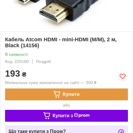
Кабель Atcom HDMI - mini-HDMI (M/M), 2 м,
Black (14156)
В наявності
Код: 220180
Роздріб
193
₴
Мінімальна сума замовлення на сайті — 300 ₴
Купити
або
Купити з
Що таке купити з Пром?