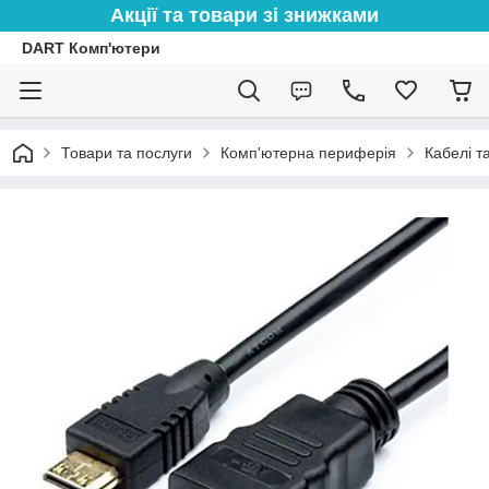
Акції та товари зі знижками
DART Комп'ютери
Товари та послуги
Комп'ютерна периферія
Кабелі т