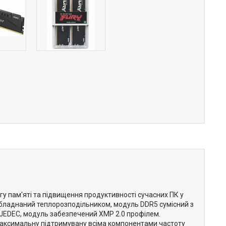
у пам'яті та підвищення продуктивності сучасних ПК у
 Обладнаний теплорозподільником, модуль DDR5 сумісний з
JEDEC, модуль забезпечений XMP 2.0 профілем.
и максимальну підтримувану всіма компонентами частоту