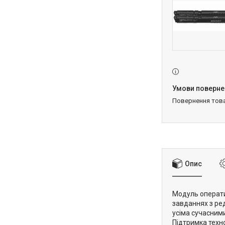
повернення тов
Опис
Модуль оператив
завданнях з ред
усіма сучасним
Підтримка техн