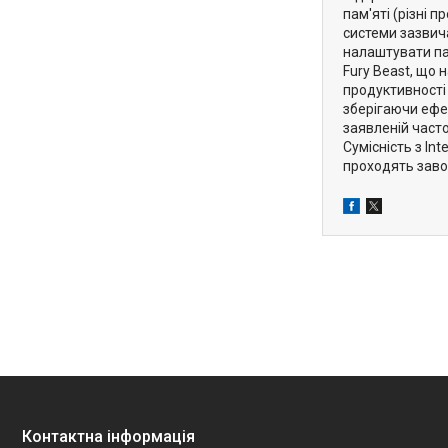
пам'яті (різні
системи зазвич
налаштувати пам
Fury Beast, що
продуктивності
зберігаючи ефек
заявленій часто
Сумісність з In
проходять заво