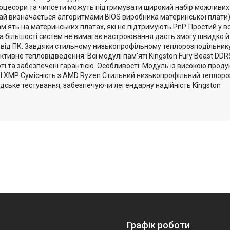
 процесори та чипсети можуть підтримувати широкий набір можливих
ай визначається алгоритмами BIOS виробника материнської плати)
'ять на материнських платах, які не підтримують PnP. Простий у в
 на більшості систем не вимагає настроювання дасть змогу швидко
 від ПК. Завдяки стильному низькопрофільному теплорозподільнику
тивне тепловідведення. Всі модулі пам'яті Kingston Fury Beast DD
ті та забезпечені гарантією. Особливості: Модуль із високою прод
tel XMP Сумісність з AMD Ryzen Стильний низькопрофільний теплоро
дське тестування, забезпечуючи легендарну надійність Kingston
Графік роботи