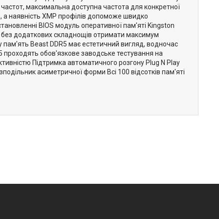
 частот, максимальна доступна частота для конкретної
, а наявність XMP профілів допоможе швидко
становленні BIOS модуль оперативної пам'яті Kingston
 й без додаткових складнощів отримати максимум
 пам'ять Beast DDR5 має естетичний вигляд, водночас
R5 проходять обов'язкове заводське тестування на
уктивністю Підтримка автоматичного розгону Plug N Play
зподільник асиметричної форми Всі 100 відсотків пам'яті