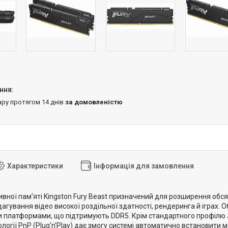
ару протягом 14 днів
за домовленістю
Характеристики
Інформація для замовлення
ної пам'яті Kingston Fury Beast призначений для розширення обсяг
агування відео високої роздільної здатності, рендеринга й іграх.
и платформами, що підтримують DDR5. Крім стандартного профілю 
ології PnP (Plug'n'Play) дає змогу системі автоматично встановит