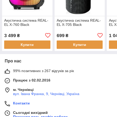
Акустична система REAL-
Акустична система REAL-
Акус
EL X-760 Black
EL X-705 Black
EL X
3 499
699
1 0
₴
₴
Купити
Купити
Про нас
99% позитивних з 267 відгуків за рік
Працює з 02.02.2016
м. Чернівці
вул. Івана Франка, 9, Чернівці, Україна
Контакти
Сьогодні вихідний
Показати весь графік роботи