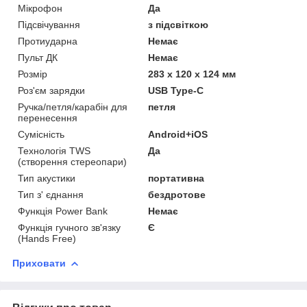
Мікрофон
Да
Підсвічування
з підсвіткою
Протиударна
Немає
Пульт ДК
Немає
Розмір
283 x 120 x 124 мм
Роз'єм зарядки
USB Type-C
Ручка/петля/карабін для
петля
перенесення
Сумісність
Android+iOS
Технологія TWS
Да
(створення стереопари)
Тип акустики
портативна
Тип з' єднання
бездротове
Функція Power Bank
Немає
Функція гучного зв'язку
Є
(Hands Free)
Приховати