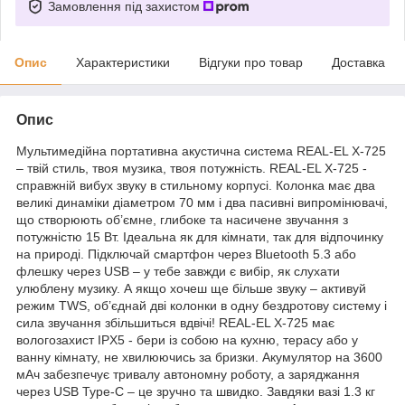
Замовлення під захистом
Опис
Характеристики
Відгуки про товар
Доставка
Опис
Мультимедійна портативна акустична система REAL-EL X-725
– твій стиль, твоя музика, твоя потужність. REAL-EL X-725 -
справжній вибух звуку в стильному корпусі. Колонка має два
великі динаміки діаметром 70 мм і два пасивні випромінювачі,
що створюють об’ємне, глибоке та насичене звучання з
потужністю 15 Вт. Ідеальна як для кімнати, так для відпочинку
на природі. Підключай смартфон через Bluetooth 5.3 або
флешку через USB – у тебе завжди є вибір, як слухати
улюблену музику. А якщо хочеш ще більше звуку – активуй
режим TWS, об’єднай дві колонки в одну бездротову систему і
сила звучання збільшиться вдвічі! REAL-EL X-725 має
вологозахист IPX5 - бери із собою на кухню, терасу або у
ванну кімнату, не хвилюючись за бризки. Акумулятор на 3600
мАч забезпечує тривалу автономну роботу, а заряджання
через USB Type-C – це зручно та швидко. Завдяки вазі 1.3 кг