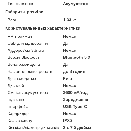
Тип живлення
Акумулятор
Габаритні розміри
Вага
1.33 кг
Користувальницькі характеристики
FM-приймач
Немає
USB для відтворення
Да
Аудіороз'єм 3.5 мм
Немає
Версія Bluetooth
Bluetooth 5.3
Вологозахищена
Да
Час автономної роботи
до 8 годин
Де знаходиться
Київ
Дисплей
Немає
Ємність акумулятора
3600 мА/год
Індикація
Заряджання
Інтерфейс
USB Type-C
Кардридер
Немає
Клас захисту
IPX5
Кількість/діаметр динаміків
2 х 7.5 дюйма