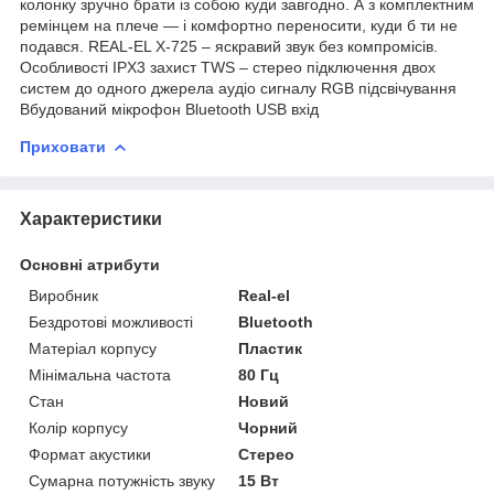
колонку зручно брати із собою куди завгодно. А з комплектним
ремінцем на плече — і комфортно переносити, куди б ти не
подався. REAL-EL X-725 – яскравий звук без компромісів.
Особливості IPX3 захист TWS – стерео підключення двох
систем до одного джерела аудіо сигналу RGB підсвічування
Вбудований мікрофон Bluetooth USB вхід
Приховати
Характеристики
Основні атрибути
Виробник
Real-el
Бездротові можливості
Bluetooth
Матеріал корпусу
Пластик
Мінімальна частота
80 Гц
Стан
Новий
Колір корпусу
Чорний
Формат акустики
Стерео
Сумарна потужність звуку
15 Вт