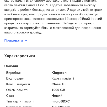
екстремальні види спорту або захоплюючі кадри з повітря,
карта пам’яті Canvas Go! Plus здатна забезпечити вискоку
швидкість роботи без жодних затримок. Якщо ви любите грати
в мобільні ігри, клас продуктивності застосунків A2 гарантує
прискорене завантаження застосунків і безперебійний ігровий
процес на смартфонах і планшетах. Забудьте про прикрі
затримки та отримуйте більше можливостей для покращення
вашого ігрового досвіду.
Приховати
Характеристики
Основні
Виробник
Kingston
Вид товару
Карта пам'яті
Клас швидкості
Class 10
Об'єм пам'яті
1000 GB
Стан
Новий
Тип карти пам'яті
microSDXC
Швидкість запису
160 Мб/сек