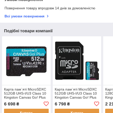
Повернення товару впродовж 14 днів за домовленістю
Всі умови повернення
Подібні товари компанії
Карта пам`яті MicroSDXC
Карта пам`яті MicroSDXC
Карт
512GB UHS-I/U3 Class 10
512GB UHS-I/U3 Class 10
128G
Kingston Canvas Go! Plus
Kingston Canvas Go! Plus
King
R200/W160MB/s
R200/W160MB/s + SD-
R20
6 698
6 798
2 2
₴
₴
(SDCG4/512GBSP)
адаптер
ада
Купити
Купити