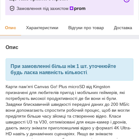
Замовлення під захистом
Опис
Характеристики
Відгуки про товар
Доставка
Опис
При замовленні більш ніж 1 шт. уточнюйте
будь ласка наявність кількості
.
Карти пам’яті Canvas Go! Plus microSD від Kingston
призначені для любителів пригод і мобільних геймерів, які
потребують високої продуктивності де би вони ні були.
Завдяки блискавичній швидкості передачі даних до 200 МБ/с
вони допомагають спростити робочий процес, щоб ви могли
приділяти більше часу зйомці та створенню відео. Класи
швидкості U3 та V30, оптимізовані для екшн-камер і дронів,
дають змогу знімати приголомшливі відео у форматі 4K Ultra-
HD навіть у динамічних сценаріях. Якщо ви знімаєте