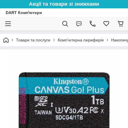
Акції та товари зі знижками
DART Комп'ютери
Товари та послуги
Комп'ютерна периферія
Накопичу