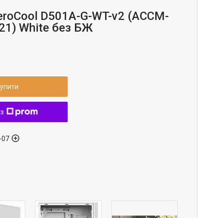
eroCool D501A-G-WT-v2 (ACCM-
21) White без БЖ
упити
 з
-07