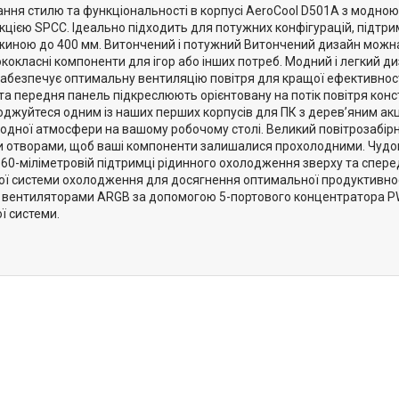
ання стилю та функціональності в корпусі AeroCool D501A з модно
кцією SPCC. Ідеально підходить для потужних конфігурацій, підтр
иною до 400 мм. Витончений і потужний Витончений дизайн можна 
ококласні компоненти для ігор або інших потреб. Модний і легкий 
 забезпечує оптимальну вентиляцію повітря для кращої ефективност
ста передня панель підкреслюють орієнтовану на потік повітря кон
лоджуйтеся одним із наших перших корпусів для ПК з дерев’яним а
одної атмосфери на вашому робочому столі. Великий повітрозабір
 отворами, щоб ваші компоненти залишалися прохолодними. Чудо
 360-міліметровій підтримці рідинного охолодження зверху та спер
ої системи охолодження для досягнення оптимальної продуктивнос
вентиляторами ARGB за допомогою 5-портового концентратора PW
ї системи.