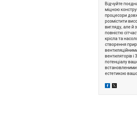
Відчуйте поєдн
міцною констру
процесори довж
розмістити вис
вигляду, але й
повністю сітча
крісла та насо
створення прир
вентиляційними
вентиляторів і
потенціалу ваш
встановленими 
естетикою вашо