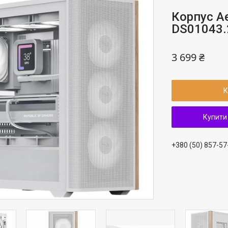
Корпус A
DS01043.
3 699 ₴
К
Купити
+380 (50) 857-57