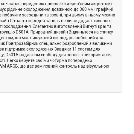
ю сітчастою передньою панеллю з дерев’яним акцентом і
имує рідинне охолодження довжиною до 360 мм і графічні
побачити зсередини та ззовні, при цьому в ньому можна
дизайн Сітчаста передня панель не лише додає стильного
і охолодження. Елегантно виготовлений Вигнуті краї та
струкцію D501A. Природний дизайн Відкиньтеся на спинку
кцентом, що має вишуканий вигляд, розроблений для
ник Повітрозабірник спеціально розроблений з великими
ва підтримка охолодження Завдяки 11 слотам для
еду, D501A надає вам свободу для повного використання
ті. Легко керуйте своїми чотирма попередньо
M ARGB, що дає вам повний контроль над візуальною