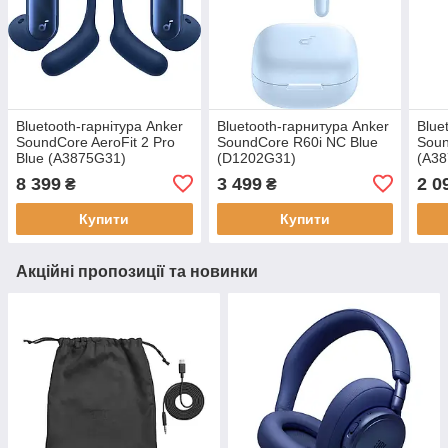
Bluetooth-гарнітура Anker
Bluetooth-гарнитура Anker
Blue
SoundCore AeroFit 2 Pro
SoundCore R60i NC Blue
Soun
Blue (A3875G31)
(D1202G31)
(A3
8 399
3 499
2 0
₴
₴
Купити
Купити
Акційні пропозиції та новинки