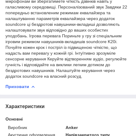
мікрофонам ви зберігатимете чіткість дзвінків навіть у
галасливому середовищі. Персоналізований звук Завдяки 22
попередньо встановленим режимам еквалайзера та
налаштуванню параметрів еквалайзера через додаток
soundcore ці бездротові навушники-вкладиші дозволяють
налаштовувати звук відповідно до ваших особистих
уподобань. Ігрова перевага Пориньте у гру зі спеціальним
ігровим режимом навушників-вкладишів soundcore K20i.
Почуйте кожен крок і постріл із підвищеною чіткістю, що
надасть вам перевагу у кожній грі. Інтуїтивно зрозуміле
сенсорне керування Керуйте відтворенням аудіо, регулюйте
гучність і відповідайте на виклики легким дотиком до
бездротових навушників. Налаштуйте керування через
додаток soundcore на власний розсуд.
Приховати
Характеристики
Основні
Виробник
Anker
Акустичне оформлення
Напівзакритого типу