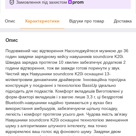
Замовлення під захистом
Опис
Характеристики
Відгуки про товар
Доставка
Опис
Подовжений час відтворення Насолоджуйтеся музикою до 36
годин завдяки зарядному кейсу навушників soundcore K20i.
Швидка зарядка протягом 10 хвилин забезпечує додаткові 2
години відтворення, тож ви завжди готові поринути у звук.
Чистий звук Навушники soundcore K20i оснащені 13-
міліметровим динамічним драйвером. Інноваційна тороїдна
конструкція у поєднанні з технологією BassUp ідеально
підходить для подкастів. Комфорт вкладишів Виготовлені у
форм-факторі вкладишів і з вагою лише 3,3 г, ці бездротові
Bluetooth-навушники надійно тримаються у вухах без
використання амбушурів, забезпечуючи щільну посадку,
легкість і комфорт протягом усього дня. Чудова якість зв’язку
Навушники soundcore K20i оснащені технологією зменшення
шуму з алгоритмами штучного інтелекту, яка точно
відокремлює ваш голос від фонового шуму. Завдяки двом