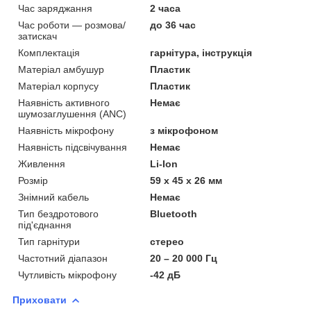
Час заряджання
2 часа
Час роботи — розмова/
до 36 час
затискач
Комплектація
гарнітура, інструкція
Матеріал амбушур
Пластик
Матеріал корпусу
Пластик
Наявність активного
Немає
шумозаглушення (ANC)
Наявність мікрофону
з мікрофоном
Наявність підсвічування
Немає
Живлення
Li-Ion
Розмір
59 x 45 x 26 мм
Знімний кабель
Немає
Тип бездротового
Bluetooth
під'єднання
Тип гарнітури
стерео
Частотний діапазон
20 – 20 000 Гц
Чутливість мікрофону
-42 дБ
Приховати