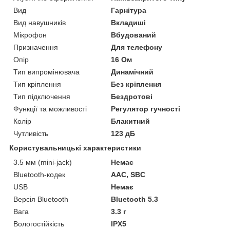
Вид
Гарнітура
Вид навушників
Вкладиші
Мікрофон
Вбудований
Призначення
Для телефону
Опір
16 Ом
Тип випромінювача
Динамічний
Тип кріплення
Без кріплення
Тип підключення
Бездротові
Функції та можливості
Регулятор гучності
Колір
Блакитний
Чутливість
123 дБ
Користувальницькі характеристики
3.5 мм (mini-jack)
Немає
Bluetooth-кодек
AAC, SBC
USB
Немає
Версія Bluetooth
Bluetooth 5.3
Вага
3.3 г
Вологостійкість
IPX5