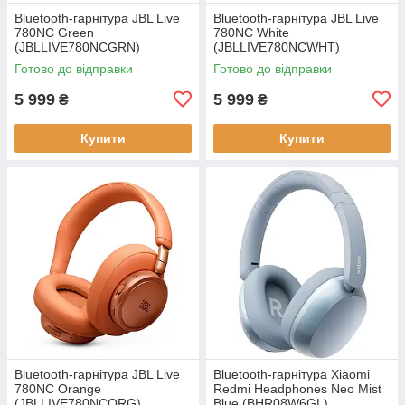
Bluetooth-гарнітура JBL Live
Bluetooth-гарнітура JBL Live
780NC Green
780NC White
(JBLLIVE780NCGRN)
(JBLLIVE780NCWHT)
Готово до відправки
Готово до відправки
5 999
5 999
₴
₴
Купити
Купити
Bluetooth-гарнітура JBL Live
Bluetooth-гарнітура Xiaomi
780NC Orange
Redmi Headphones Neo Mist
(JBLLIVE780NCORG)
Blue (BHR08W6GL)