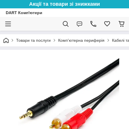
Акції та товари зі знижками
DART Комп'ютери
Товари та послуги
Комп'ютерна периферія
Кабелі т