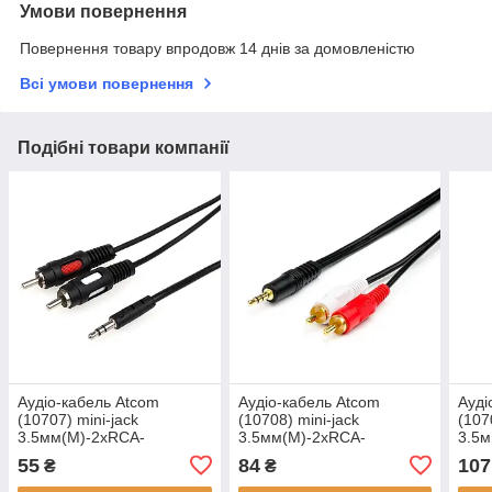
Умови повернення
Повернення товару впродовж 14 днів за домовленістю
Всі умови повернення
Подібні товари компанії
Аудіо-кабель Atcom
Аудіо-кабель Atcom
Ауді
(10707) mini-jack
(10708) mini-jack
(107
3.5мм(M)-2xRCA-
3.5мм(M)-2xRCA-
3.5
тюльпан(M) 1,8м пакет
тюльпан(M) 3м пакет
тюль
55
84
107
₴
₴