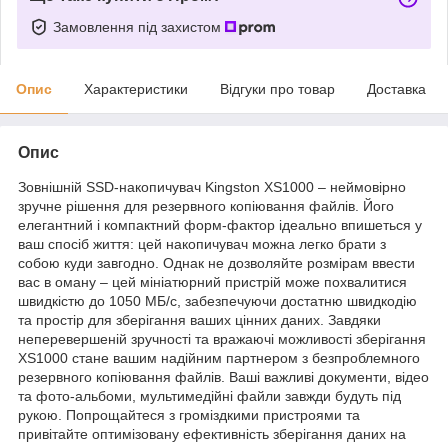
Замовлення під захистом
Опис
Характеристики
Відгуки про товар
Доставка
Опис
Зовнішній SSD-накопичувач Kingston XS1000 – неймовірно
зручне рішення для резервного копіювання файлів. Його
елегантний і компактний форм-фактор ідеально впишеться у
ваш спосіб життя: цей накопичувач можна легко брати з
собою куди завгодно. Однак не дозволяйте розмірам ввести
вас в оману – цей мініатюрний пристрій може похвалитися
швидкістю до 1050 МБ/с, забезпечуючи достатню швидкодію
та простір для зберігання ваших цінних даних. Завдяки
неперевершеній зручності та вражаючі можливості зберігання
XS1000 стане вашим надійним партнером з безпроблемного
резервного копіювання файлів. Ваші важливі документи, відео
та фото-альбоми, мультимедійні файли завжди будуть під
рукою. Попрощайтеся з громіздкими пристроями та
привітайте оптимізовану ефективність зберігання даних на