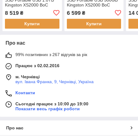
Kingston XS2000 BoC
Kingston XS2000 BoC
King
Silver (SXS2000/1000GA)
Silver (SXS2000/500GA)
Silv
8 519
6 599
14 
₴
₴
Купити
Купити
Про нас
99% позитивних з 267 відгуків за рік
Працює з 02.02.2016
м. Чернівці
вул. Івана Франка, 9, Чернівці, Україна
Контакти
Сьогодні працює з 10:00 до 19:00
Показати весь графік роботи
Про нас