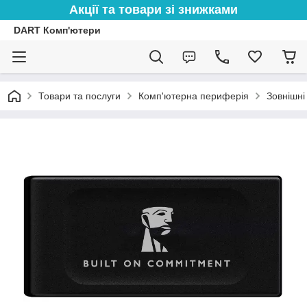
Акції та товари зі знижками
DART Комп'ютери
Товари та послуги
Комп'ютерна периферія
Зовнішні