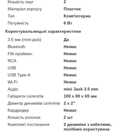
Кількість смуг
2
Матеріал корпусу
Пластик
Тип
Комп'ютерна
Потужність
6 Вт
Користувальницькі характеристики
3.5 мм (mini-jack)
Да
Bluetooth
Немає
FM-приймач
Немає
RCA
Немає
USB
Немає
USB Type-A
Немає
Wi-Fi
Немає
Аудіо
mini Jack 3.5 mm
Габарити сателітів
100 х 80 х 65 мм
Діаметр динаміків сателітів
2 х 2"
Кардридер
Немає
Кількість колонок
2 шт
Комплект постачання
2 динаміки з кабелями,
посібник користувача