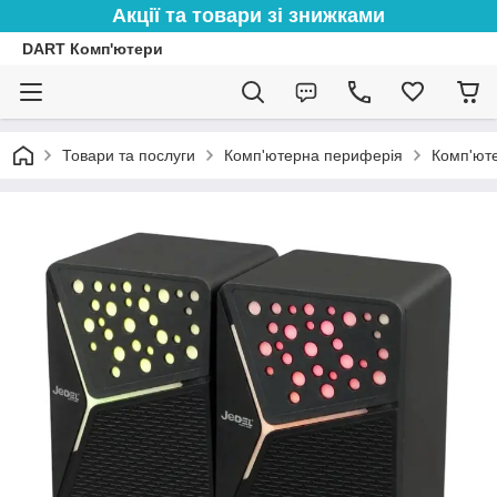
Акції та товари зі знижками
DART Комп'ютери
Товари та послуги
Комп'ютерна периферія
Комп'юте