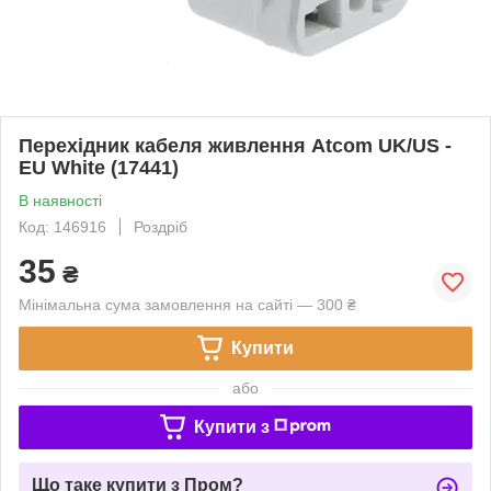
Перехідник кабеля живлення Atcom UK/US -
EU White (17441)
В наявності
Код: 146916
Роздріб
35
₴
Мінімальна сума замовлення на сайті — 300 ₴
Купити
або
Купити з
Що таке купити з Пром?