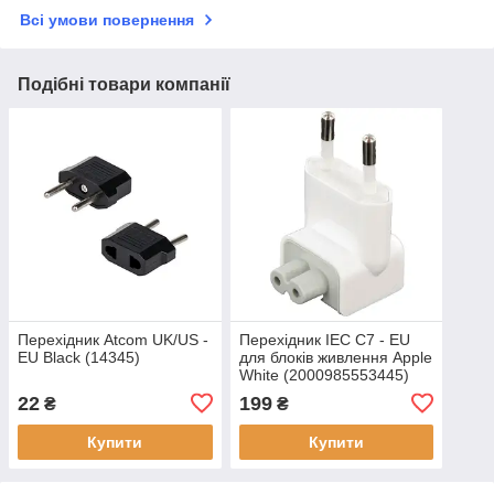
Всі умови повернення
Подібні товари компанії
Перехідник Atcom UK/US -
Перехідник IEC C7 - EU
EU Black (14345)
для блоків живлення Apple
White (2000985553445)
22
199
₴
₴
Купити
Купити