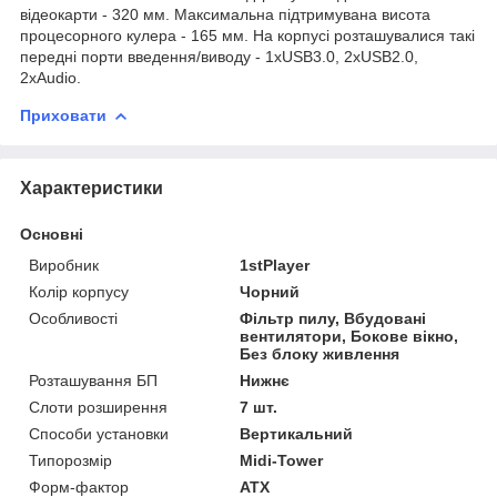
відеокарти - 320 мм. Максимальна підтримувана висота
процесорного кулера - 165 мм. На корпусі розташувалися такі
передні порти введення/виводу - 1хUSB3.0, 2хUSB2.0,
2хAudio.
Приховати
Характеристики
Основні
Виробник
1stPlayer
Колір корпусу
Чорний
Особливості
Фільтр пилу, Вбудовані
вентилятори, Бокове вікно,
Без блоку живлення
Розташування БП
Нижнє
Слоти розширення
7 шт.
Способи установки
Вертикальний
Типорозмір
Midi-Tower
Форм-фактор
ATX