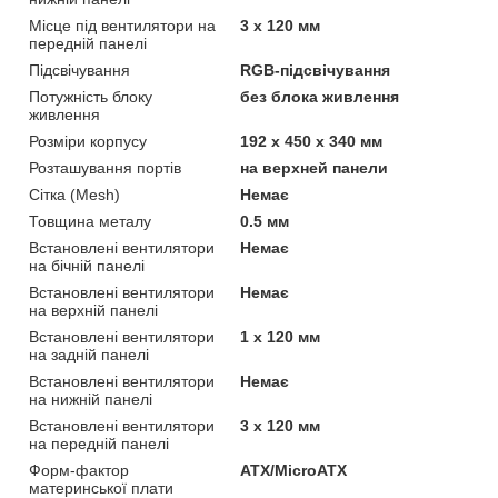
Місце під вентилятори на
3 х 120 мм
передній панелі
Підсвічування
RGB-підсвічування
Потужність блоку
без блока живлення
живлення
Розміри корпусу
192 х 450 х 340 мм
Розташування портів
на верхней панели
Сітка (Mesh)
Немає
Товщина металу
0.5 мм
Встановлені вентилятори
Немає
на бічній панелі
Встановлені вентилятори
Немає
на верхній панелі
Встановлені вентилятори
1 х 120 мм
на задній панелі
Встановлені вентилятори
Немає
на нижній панелі
Встановлені вентилятори
3 х 120 мм
на передній панелі
Форм-фактор
ATX/MicroATX
материнської плати