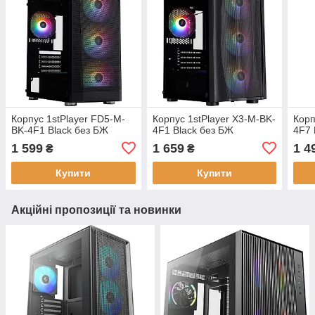
Корпус 1stPlayer FD5-M-
Корпус 1stPlayer X3-M-BK-
Корп
BK-4F1 Black без БЖ
4F1 Black без БЖ
4F7 
1 599
1 659
1 4
₴
₴
Купити
Купити
Акційні пропозиції та новинки