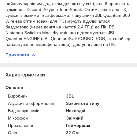
найпопулярнішим додатком для чатів у світі, але й працюють
відмінно з Discord, Skype і TeamSpeak. Оптимізовані для ПК,
сумісні з різними платформами. Навушники JBL Quantum 360
Wireless оптимізовані для ПК і можуть підключатися
бездротово (через донгл на частоті 2.4 ГГц) до ПК, PS,
Nintendo Switchта Mac. Функції, що підтримуються JBL
QuantumENGINE (JBL QuantumSURROUND, RGB, еквалайзер,
налаштування мікрофона тощо), доступні лише на ПК.
Приховати
Характеристики
Основні
Виробник
JBL
Акустичне оформлення
Закритого типу
Вид навушників
Накладні
Мікрофон
Знімний
Призначення
Геймерські
Опір
32 Ом