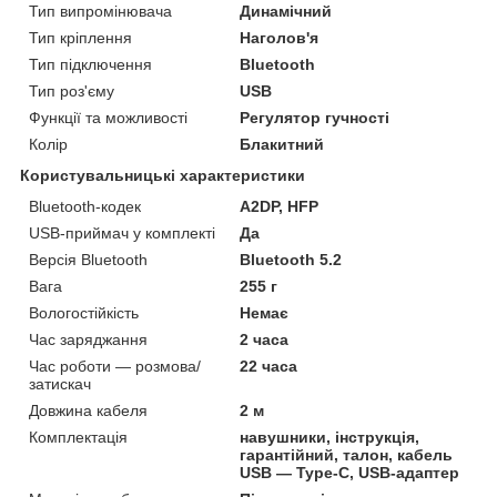
Тип випромінювача
Динамічний
Тип кріплення
Наголов'я
Тип підключення
Bluetooth
Тип роз'єму
USB
Функції та можливості
Регулятор гучності
Колір
Блакитний
Користувальницькі характеристики
Bluetooth-кодек
A2DP, HFP
USB-приймач у комплекті
Да
Версія Bluetooth
Bluetooth 5.2
Вага
255 г
Вологостійкість
Немає
Час заряджання
2 часа
Час роботи — розмова/
22 часа
затискач
Довжина кабеля
2 м
Комплектація
навушники, інструкція,
гарантійний, талон, кабель
USB — Type-C, USB-адаптер