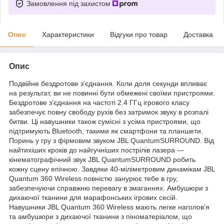
Замовлення під захистом
Опис
Характеристики
Відгуки про товар
Доставка
Опис
Подвійне бездротове з’єднання. Коли доля секунди впливає
на результат, ви не повинні бути обмежені своїми пристроями.
Бездротове з’єднання на частоті 2.4 ГГц ігрового класу
забезпечує повну свободу рухів без затримок звуку в розпалі
битви. Ці навушники також сумісні з усіма пристроями, що
підтримують Bluetooth, такими як смартфони та планшети.
Поринь у гру з фірмовим звуком JBL QuantumSURROUND. Від
найтихіших кроків до найгучніших пострілів лазера —
кінематографічний звук JBL QuantumSURROUND робить
кожну сцену епічною. Завдяки 40-міліметровим динамікам JBL
Quantum 360 Wireless повністю занурює тебе в гру,
забезпечуючи справжню перевагу в змаганнях. Амбушюри з
дихаючої тканини для марафонських ігрових сесій.
Навушники JBL Quantum 360 Wireless мають легке наголов’я
та амбушюри з дихаючої тканини з піноматеріалом, що