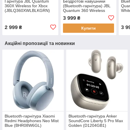
Гарнiтура JBL Quantum
Бездротові навушники
Blue
360X Wireless for Xbox
(Bluetooth-гарнітура) JBL
Quan
(JBLQ360XWLBLKGRN)
Quantum 360 Wireless
Whi
Black (JBLQTUM360BLK)
3 999
₴
2 999
3 9
₴
Купити
Акційні пропозиції та новинки
Bluetooth-гарнітура Xiaomi
Bluetooth-гарнітура Anker
Redmi Headphones Neo Mist
SoundCore Liberty 5 Pro Max
Blue (BHR08W6GL)
Golden (D1204GB1)