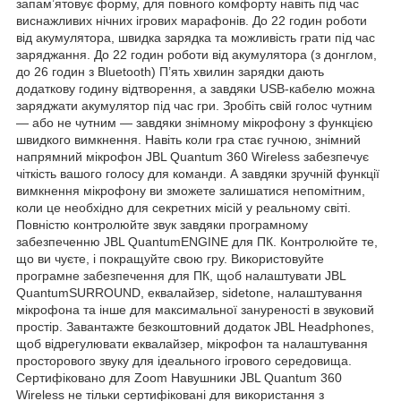
запам’ятовує форму, для повного комфорту навіть під час
виснажливих нічних ігрових марафонів. До 22 годин роботи
від акумулятора, швидка зарядка та можливість грати під час
заряджання. До 22 годин роботи від акумулятора (з донглом,
до 26 годин з Bluetooth) П’ять хвилин зарядки дають
додаткову годину відтворення, а завдяки USB-кабелю можна
заряджати акумулятор під час гри. Зробіть свій голос чутним
— або не чутним — завдяки знімному мікрофону з функцією
швидкого вимкнення. Навіть коли гра стає гучною, знімний
напрямний мікрофон JBL Quantum 360 Wireless забезпечує
чіткість вашого голосу для команди. А завдяки зручній функції
вимкнення мікрофону ви зможете залишатися непомітним,
коли це необхідно для секретних місій у реальному світі.
Повністю контролюйте звук завдяки програмному
забезпеченню JBL QuantumENGINE для ПК. Контролюйте те,
що ви чуєте, і покращуйте свою гру. Використовуйте
програмне забезпечення для ПК, щоб налаштувати JBL
QuantumSURROUND, еквалайзер, sidetone, налаштування
мікрофона та інше для максимальної зануреності в звуковий
простір. Завантажте безкоштовний додаток JBL Headphones,
щоб відрегулювати еквалайзер, мікрофон та налаштування
просторового звуку для ідеального ігрового середовища.
Сертифіковано для Zoom Навушники JBL Quantum 360
Wireless не тільки сертифіковані для використання з