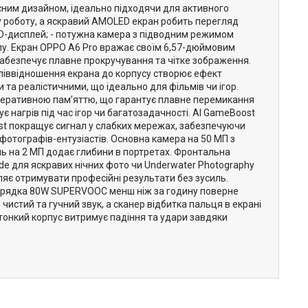
асним дизайном, ідеально підходячи для активного
у роботу, а яскравий AMOLED екран робить перегляд
ED-дисплей; - потужна камера з підводним режимом
пилу. Екран OPPO A6 Pro вражає своїм 6,57-дюймовим
забезпечує плавне прокручування та чітке зображення.
співвідношення екрана до корпусу створює ефект
а реалістичними, що ідеально для фільмів чи ігор.
оперативною пам’яттю, що гарантує плавне перемикання
нагрів під час ігор чи багатозадачності. AI GameBoost
Boost покращує сигнал у слабких мережах, забезпечуючи
фотографів-ентузіастів. Основна камера на 50 МП з
ь на 2 МП додає глибини в портретах. Фронтальна
ode для яскравих нічних фото чи Underwater Photography
ляє отримувати професійні результати без зусиль.
 зарядка 80W SUPERVOOC менш ніж за годину поверне
истий та гучний звук, а сканер відбитка пальця в екрані
тонкий корпус витримує падіння та удари завдяки