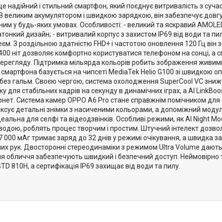
це надійний і стильний смартфон, який поєднує витривалість з суч
 З великим акумулятором і швидкою зарядкою, він забезпечує довг
ним у будь-яких умовах. Особливості: - великий та яскравий AMOL
атонкий дизайн; - витривалий корпус з захистом IP69 від води та 
м. З роздільною здатністю FHD+ і частотою оновлення 120 Гц він 
1400 ніт дозволяє комфортно користуватися телефоном на сонці, а 
ерегляду. Підтримка мільярда кольорів робить зображення живими т
 смартфона базується на чипсеті MediaTek Helio G100 зі швидкою 
ез гальм. Своєю чергою, система охолодження SuperCool VC знижує 
ку для стабільних кадрів на секунду в динамічних іграх, а AI Link
ернет. Система камер OPPO A6 Pro стане справжнім помічником для 
ксує детальні знімки з насиченими кольорами, а допоміжний модул
еальна для селфі та відеодзвінків. Особливі режими, як AI Night M
 водою, роблять процес творчим і простим. Штучний інтелект дозво
7 000 мАг тримає заряд до 32 днів у режимі очікування, а швидка
х рук. Двосторонні стереодинаміки з режимом Ultra Volume дають ч
ня обличчя забезпечують швидкий і безпечний доступ. Неймовірно 
TD 810H, а сертифікація IP69 захищає від води та пилу.