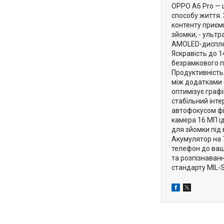
OPPO A6 Pro — 
способу життя.
контенту приєм
зйомки; - ультр
AMOLED-дисплеє
Яскравість до 
безрамкового п
Продуктивність
між додатками б
оптимізує графі
стабільний інт
автофокусом фі
камера 16 МП ід
для зйомки під
Акумулятор на 
телефон до ваши
та розпізнаван
стандарту MIL-S