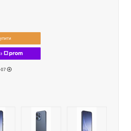
упити
 з
-07