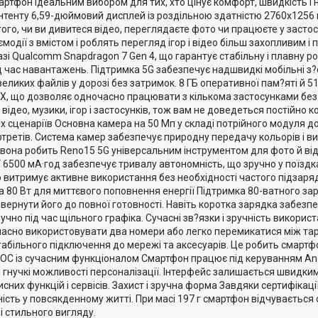
ртфон ідеальним вибором для тих, хто цінує комфорт, швидкість і н
нтенту 6,59-дюймовий дисплей із роздільною здатністю 2760х1256 
ого, чи ви дивитеся відео, переглядаєте фото чи працюєте у засто
модії з вмістом і роблять перегляд ігор і відео більш захопливим
зі Qualcomm Snapdragon 7 Gen 4, що гарантує стабільну і плавну ро
ід час навантажень. Підтримка 5G забезпечує надшвидкі мобільні з?
еликих файлів у дорозі без затримок. 8 ГБ оперативної пам?яті й 
X, що дозволяє одночасно працювати з кількома застосунками без
 відео, музики, ігор і застосунків, тож вам не доведеться постійно
их сценаріїв Основна камера на 50 Мп у складі потрійного модуля 
ртретів. Система камер забезпечує природну передачу кольорів і в
 вона робить Reno15 5G універсальним інструментом для фото й від
 6500 мА·год забезпечує тривалу автономність, що зручно у поїздках
 витримує активне використання без необхідності частого підзаря
 80 Вт для миттєвого поповнення енергії Підтримка 80-ватного 
овернути його до повної готовності. Навіть коротка зарядка забезп
чно під час щільного графіка. Сучасні зв?язки і зручність викори
асно використовувати два номери або легко перемикатися між тари
табільного підключення до мережі та аксесуарів. Це робить смартфо
 ОС із сучасним функціоналом Смартфон працює під керуванням And
і гнучкі можливості персоналізації. Інтерфейс залишається швидким
них функцій і сервісів. Захист і зручна форма Завдяки сертифікаці
ість у повсякденному житті. При масі 197 г смартфон відчувається 
і стильного вигляду.