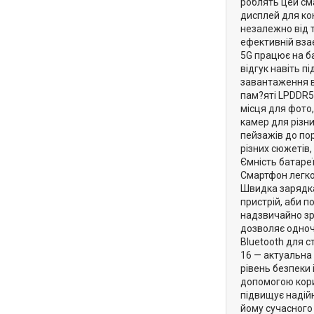
роблять цей сма
дисплей для ко
незалежно від т
ефективній взає
5G працює на ба
відгук навіть п
завантаження в
пам?яті LPDDR5
місця для фото,
камер для різн
пейзажів до по
різних сюжетів,
Ємність батареї
Смартфон легко
Швидка зарядка
пристрій, аби п
надзвичайно зру
дозволяє одноч
Bluetooth для с
16 — актуальна
рівень безпеки 
допомогою корис
підвищує надійн
йому сучасного 