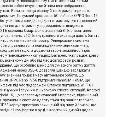
адійність у повсякденному житті. Яскравий і чіткий
пікселів забезпечує чітке й насичене зображення
сунках. Велика площа екрану й тонкі рамки сприяють
 і приємним. Потужний процесор і 5G-зв?язок OPPO Reno15
боту системи, швидке відкриття застосунків і впевнений
єднання для стримінгу, відеодзвінків і швидкого
512 ГБ сховища Смартфон оснащений 8 ГБ оперативної
 уповільнень. 512 ГБ внутрішнього сховища дають багато
 контролювати вільний простір. Універсальна система
добре справляється з повсякденними знімками — від
исоку деталізацію, а додаючи творчі можливості для
ео у повсякденних ситуаціях. Батарея, яка працює довго
, активному дні або під час довгих сесій розваг.
джання, що особливо цінно для сучасного ритму життя.
заряджання через USB-C дозволяє швидко заряджати
ечує значний приріст часу автономної роботи, що
стання OPPO Reno15 5G підтримує NanoSIM + eSIM, що
фами під час подорожей. Є також підтримка Wi-Fi 6 і
н гнучким і зручним у широкому спектрі ситуацій. Android
roid 16, що забезпечує сучасний інтерфейс, підвищений
 і зручним, а система адаптується під ваші потреби за
ї IP68 корпус пристрою захищений від пилу й бризок, що
солідно і комфортно в руці, а класичний дизайн додає