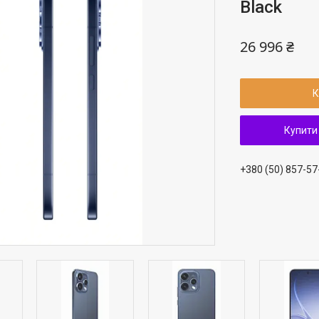
Black
26 996 ₴
К
Купити
+380 (50) 857-57