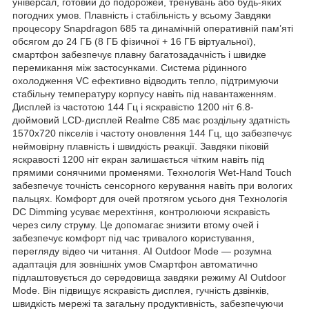
універсал, готовий до подорожей, тренувань або будь-яких
погодних умов. Плавність і стабільність у всьому Завдяки
процесору Snapdragon 685 та динамічній оперативній пам’яті
обсягом до 24 ГБ (8 ГБ фізичної + 16 ГБ віртуальної),
смартфон забезпечує плавну багатозадачність і швидке
перемикання між застосунками. Система рідинного
охолодження VC ефективно відводить тепло, підтримуючи
стабільну температуру корпусу навіть під навантаженням.
Дисплей із частотою 144 Гц і яскравістю 1200 ніт 6.8-
дюймовий LCD-дисплей Realme C85 має роздільну здатність
1570х720 пікселів і частоту оновлення 144 Гц, що забезпечує
неймовірну плавність і швидкість реакції. Завдяки піковій
яскравості 1200 ніт екран залишається чітким навіть під
прямими сонячними променями. Технологія Wet-Hand Touch
забезпечує точність сенсорного керування навіть при вологих
пальцях. Комфорт для очей протягом усього дня Технологія
DC Dimming усуває мерехтіння, контролюючи яскравість
через силу струму. Це допомагає знизити втому очей і
забезпечує комфорт під час тривалого користування,
перегляду відео чи читання. AI Outdoor Mode — розумна
адаптація для зовнішніх умов Смартфон автоматично
підлаштовується до середовища завдяки режиму AI Outdoor
Mode. Він підвищує яскравість дисплея, гучність дзвінків,
швидкість мережі та загальну продуктивність, забезпечуючи