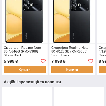
Смартфон Realme Note
Смартфон Realme Note
Сма
80 4/64GB (RMX5388)
80 4/128GB (RMX5388)
4/1
Storm Black
Storm Black
Gre
5 998
7 998
8 9
₴
₴
Купити
Купити
Акційні пропозиції та новинки