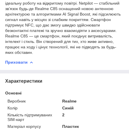
ідеальну роботу на відкритому повітрі. Netpilot — стабільний
зв’язок будь-де Realme C85 оснащений новою антенною
архітектурою та алгоритмами AI Signal Boost, які підсилюють
сигнал навіть у місцях зі слабким покриттям. Смартфон
підтримує NFC, що дає змогу швидко здійснювати
безконтактні платежі та зручно взаємодіяти з аксесуарами.
Realme C85 — це смартфон, який поєднує витривалість,
інтелект і стиль. Він створений для тих, хто живе активно,
працює на ходу і цінує технології, які не підводять за будь-
яких обставин.
Приховати
Характеристики
Основні
Виробник
Realme
Колір
Синій
Кількість підтримуваних
2
SIM-карт
Матеріал корпусу
Пластик