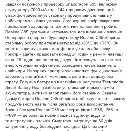
Завдяки потужному процесору Snapdragon 685, великому
акумулятору 7000 мА·год і 144-герцовому дисплею, цей
смартфон забезпечує стабільну продуктивність навіть у
найекстремальніших умовах. Його чорний колір підкреслює
преміальний характер, а технологічне наповнення робить
Realme C85 ідеальним інструментом для щоденних викликів.
Неперервна енергія в будь-яку погоду Realme C85 зберігає
стабільну роботу при температурах від -20°C до +53°C. Ви
можете користуватися смартфоном у холод або спеку —
пристрій здатен працювати понад 14 годин у режимі навігації
чи до 19 годин при перегляді відео. Інтелектуальна система
енергокерування ефективно розподіляє навантаження, а
навіть при 1% заряду пристрій залишається функціональним,
забезпечуючи зв’язок і можливість дістатися додому без
стресу. Розумна батарея з шестирічним ресурсом Технологія
Smart Battery Health забезпечує тривалий термін служби
акумулятора, активно запобігаючи його старінню. Завдяки
цьому батарея Realme C85 зберігає стабільну ємність і високу
продуктивність навіть після багатьох років використання.
Захист без меж Realme C85 має сертифікації IP66, IP68 та
IP69K — це означає повний захист від пилу, води та
температурних впливів. Смартфон витримує до 60 днів
занурення у воду без жодних наслідків. Це справжній