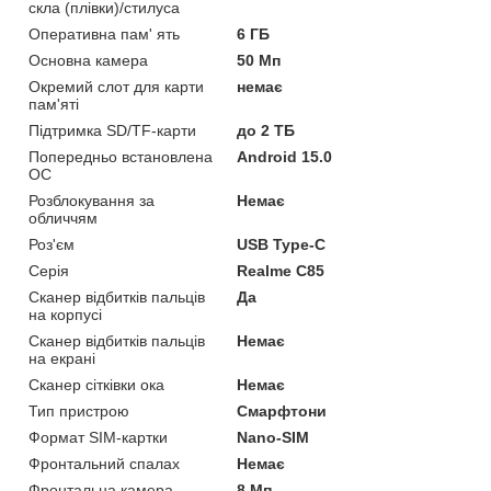
скла (плівки)/стилуса
Оперативна пам' ять
6 ГБ
Основна камера
50 Мп
Окремий слот для карти
немає
пам'яті
Підтримка SD/TF-карти
до 2 ТБ
Попередньо встановлена
Android 15.0
ОС
Розблокування за
Немає
обличчям
Роз'єм
USB Type-C
Серія
Realme C85
Сканер відбитків пальців
Да
на корпусі
Сканер відбитків пальців
Немає
на екрані
Сканер сітківки ока
Немає
Тип пристрою
Смарфтони
Формат SIM-картки
Nano-SIM
Фронтальний спалах
Немає
Фронтальна камера
8 Мп