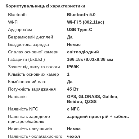
Користувальницькі характеристики
Bluetooth
Bluetooth 5.0
Wi-Fi
Wi-Fi 5 (802.11ac)
Аудіороз'єм
USB Type-C
Безрамковий дисплей
Да
Бездротова зарядка
Немає
Спалах основної камери
світлодіодний
Габарити (ВхШхГ)
166.18x78.03x8.38 мм
Захист від пилу та вологи
IP69K
Кількість основних камер
1
Комбінований слот
Да
Потужність заряджання
45 Вт
Навігація
GPS, GLONASS, Galileo,
Beidou, QZSS
Наявність NFC
с NFC
Наявність зарядного
зарядний пристрій + кабель
пристрою/кабелю
Наявність навушників
Немає
Наявність чохла/захисного
чехол