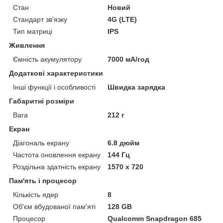
Стан
Новий
Стандарт зв'язку
4G (LTE)
Тип матриці
IPS
Живлення
Ємність акумулятору
7000 мА/год
Додаткові характеристики
Інші функції і особливості
Швидка зарядка
Габаритні розміри
Вага
212 г
Екран
Діагональ екрану
6.8 дюйм
Частота оновлення екрану
144 Гц
Роздільна здатність екрану
1570 x 720
Пам'ять і процесор
Кількість ядер
8
Об'єм вбудованої пам'яті
128 GB
Процесор
Qualcomm Snapdragon 685