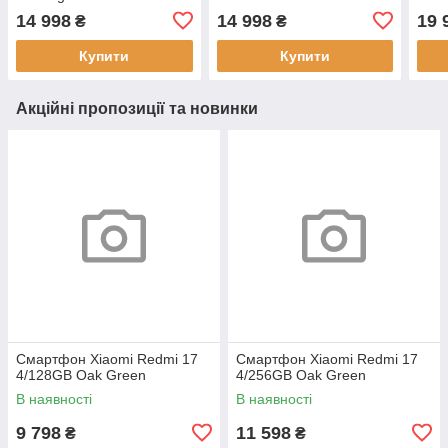
14 998
14 998
19 
₴
₴
Купити
Купити
Акційні пропозиції та новинки
Смартфон Xiaomi Redmi 17
Смартфон Xiaomi Redmi 17
4/128GB Oak Green
4/256GB Oak Green
В наявності
В наявності
9 798
11 598
₴
₴