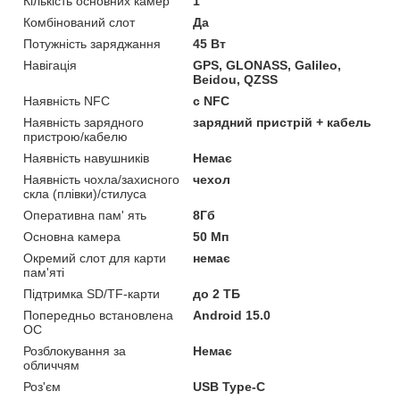
Кількість основних камер
1
Комбінований слот
Да
Потужність заряджання
45 Вт
Навігація
GPS, GLONASS, Galileo,
Beidou, QZSS
Наявність NFC
с NFC
Наявність зарядного
зарядний пристрій + кабель
пристрою/кабелю
Наявність навушників
Немає
Наявність чохла/захисного
чехол
скла (плівки)/стилуса
Оперативна пам' ять
8Гб
Основна камера
50 Мп
Окремий слот для карти
немає
пам'яті
Підтримка SD/TF-карти
до 2 ТБ
Попередньо встановлена
Android 15.0
ОС
Розблокування за
Немає
обличчям
Роз'єм
USB Type-C