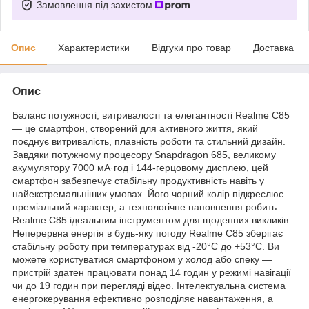
Замовлення під захистом
Опис
Характеристики
Відгуки про товар
Доставка
Опис
Баланс потужності, витривалості та елегантності Realme C85
— це смартфон, створений для активного життя, який
поєднує витривалість, плавність роботи та стильний дизайн.
Завдяки потужному процесору Snapdragon 685, великому
акумулятору 7000 мА·год і 144-герцовому дисплею, цей
смартфон забезпечує стабільну продуктивність навіть у
найекстремальніших умовах. Його чорний колір підкреслює
преміальний характер, а технологічне наповнення робить
Realme C85 ідеальним інструментом для щоденних викликів.
Неперервна енергія в будь-яку погоду Realme C85 зберігає
стабільну роботу при температурах від -20°C до +53°C. Ви
можете користуватися смартфоном у холод або спеку —
пристрій здатен працювати понад 14 годин у режимі навігації
чи до 19 годин при перегляді відео. Інтелектуальна система
енергокерування ефективно розподіляє навантаження, а