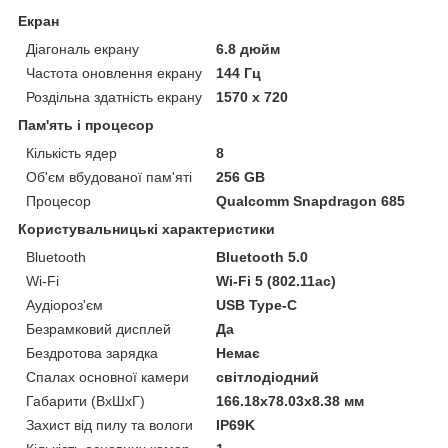
Екран
Діагональ екрану
6.8 дюйм
Частота оновлення екрану
144 Гц
Роздільна здатність екрану
1570 x 720
Пам'ять і процесор
Кількість ядер
8
Об'єм вбудованої пам'яті
256 GB
Процесор
Qualcomm Snapdragon 685
Користувальницькі характеристики
Bluetooth
Bluetooth 5.0
Wi-Fi
Wi-Fi 5 (802.11ac)
Аудіороз'єм
USB Type-C
Безрамковий дисплей
Да
Бездротова зарядка
Немає
Спалах основної камери
світлодіодний
Габарити (ВхШхГ)
166.18x78.03x8.38 мм
Захист від пилу та вологи
IP69K