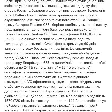
навіть при 1% заряду пристрій залишається функціональним,
забезпечуючи зв’язок і можливість дістатися додому без
стресу. Розумна батарея з шестирічним ресурсом Технологія
Smart Battery Health забезпечує тривалий термін служби
акумулятора, активно запобігаючи його старінню. Завдяки
цьому батарея Realme C85 зберігає стабільну ємність і високу
продуктивність навіть після багатьох років використання.
Захист без меж Realme C85 має сертифікації IP66, IP68 та
IP69K — це означає повний захист від пилу, води та
температурних впливів. Смартфон витримує до 60 днів
занурення у воду без жодних наслідків. Це справжній
універсал, готовий до подорожей, тренувань або будь-яких
погодних умов. Плавність і стабільність у всьому Завдяки
процесору Snapdragon 685 та динамічній оперативній пам’яті
обсягом до 24 ГБ (8 ГБ фізичної + 16 ГБ віртуальної),
смартфон забезпечує плавну багатозадачність і швидке
перемикання між застосунками. Система рідинного
охолодження VC ефективно відводить тепло, підтримуючи
стабільну температуру корпусу навіть під навантаженням.
Дисплей із частотою 144 Гц і яскравістю 1200 ніт 6.8-
дюймовий LCD-дисплей Realme C85 має роздільну здатність
1570х720 пікселів і частоту оновлення 144 Гц, що забезпечує
неймовірну плавність і швидкість реакції. Завдяки піковій
яскравості 1200 ніт екран залишається чітким навіть під