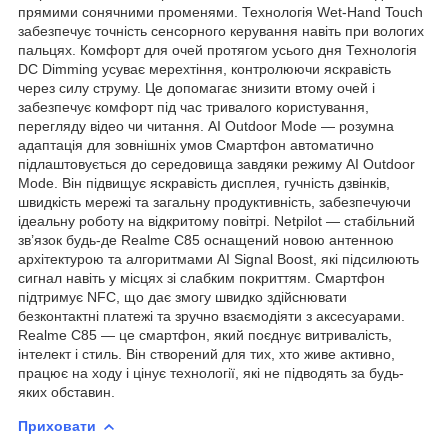
прямими сонячними променями. Технологія Wet-Hand Touch
забезпечує точність сенсорного керування навіть при вологих
пальцях. Комфорт для очей протягом усього дня Технологія
DC Dimming усуває мерехтіння, контролюючи яскравість
через силу струму. Це допомагає знизити втому очей і
забезпечує комфорт під час тривалого користування,
перегляду відео чи читання. AI Outdoor Mode — розумна
адаптація для зовнішніх умов Смартфон автоматично
підлаштовується до середовища завдяки режиму AI Outdoor
Mode. Він підвищує яскравість дисплея, гучність дзвінків,
швидкість мережі та загальну продуктивність, забезпечуючи
ідеальну роботу на відкритому повітрі. Netpilot — стабільний
зв’язок будь-де Realme C85 оснащений новою антенною
архітектурою та алгоритмами AI Signal Boost, які підсилюють
сигнал навіть у місцях зі слабким покриттям. Смартфон
підтримує NFC, що дає змогу швидко здійснювати
безконтактні платежі та зручно взаємодіяти з аксесуарами.
Realme C85 — це смартфон, який поєднує витривалість,
інтелект і стиль. Він створений для тих, хто живе активно,
працює на ходу і цінує технології, які не підводять за будь-
яких обставин.
Приховати