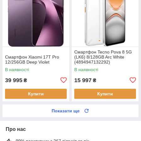
Смартфон Tecno Pova 8 5G
Смартфон Xiaomi 17T Pro
(LK6) 8/128GB Arc White
12/256GB Deep Violet
(4894947132292)
В наявності
В наявності
39 995
15 997
₴
₴
Купити
Купити
Показати ще
Про нас
99% позитивних з 267 відгуків за рік