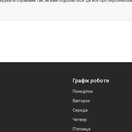
керувати справами так, як вам подобається. Це все про персоналіз
Графік роботи
Понеділок
Вівторок
Середа
Четвер
Пʼятниця