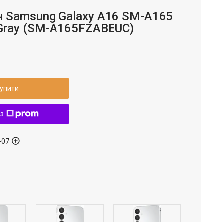
 Samsung Galaxy A16 SM-A165
Gray (SM-A165FZABEUC)
упити
 з
-07