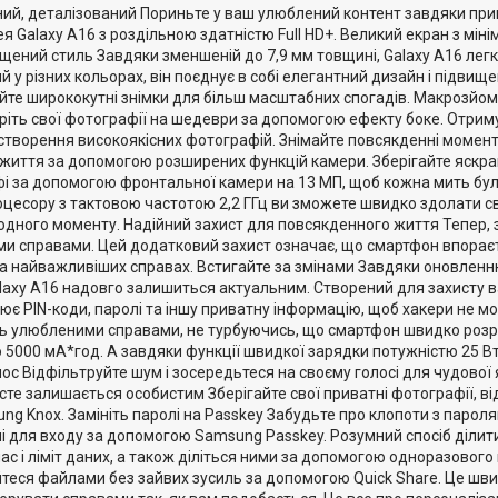
ний, деталізований Пориньте у ваш улюблений контент завдяки при
 Galaxy A16 з роздільною здатністю Full HD+. Великий екран з м
щений стиль Завдяки зменшеній до 7,9 мм товщині, Galaxy A16 легк
й у різних кольорах, він поєднує в собі елегантний дизайн і підви
айте ширококутні знімки для більш масштабних спогадів. Макрозйо
ріть свої фотографії на шедеври за допомогою ефекту боке. Отрим
створення високоякісних фотографій. Знімайте повсякденні моменти
життя за допомогою розширених функцій камери. Зберігайте яскрав
елфі за допомогою фронтальної камери на 13 МП, щоб кожна мить бу
цесору з тактовою частотою 2,2 ГГц ви зможете швидко здолати сво
дного моменту. Надійний захист для повсякденного життя Тепер, з
ми справами. Цей додатковий захист означає, що смартфон впораєт
а найважливіших справах. Встигайте за змінами Завдяки оновленню
axy A16 надовго залишиться актуальним. Створений для захисту ваш
ює PIN-коди, паролі та іншу приватну інформацію, щоб хакери не м
 улюбленими справами, не турбуючись, що смартфон швидко розря
ю 5000 мА*год. А завдяки функції швидкої зарядки потужністю 25 
лос Відфільтруйте шум і зосередьтеся на своєму голосі для чудової
те залишається особистим Зберігайте свої приватні фотографії, від
ng Knox. Замініть паролі на Passkey Забудьте про клопоти з парол
і для входу за допомогою Samsung Passkey. Розумний спосіб ділити
с і ліміт даних, а також діліться ними за допомогою одноразового
еся файлами без зайвих зусиль за допомогою Quick Share. Це швидк