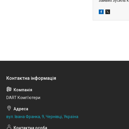
зайвих зусиль 
DART Комп'ютери
вул. Івана Франка, 9, Чернівці, Україна