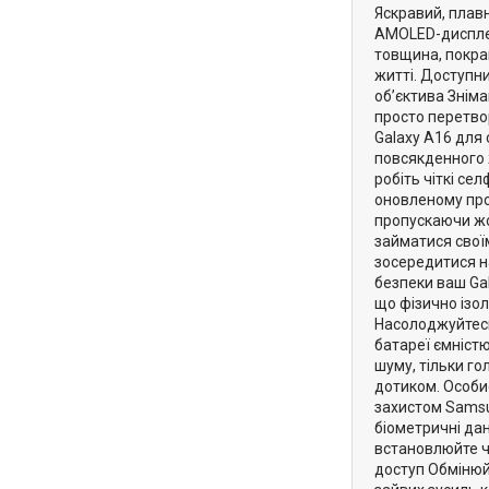
Яскравий, плав
AMOLED-дисплея
товщина, покра
житті. Доступни
об’єктива Знім
просто перетво
Galaxy A16 для 
повсякденного 
робіть чіткі с
оновленому про
пропускаючи жо
займатися свої
зосередитися н
безпеки ваш Gal
що фізично ізол
Насолоджуйтесь
батареї ємніст
шуму, тільки го
дотиком. Особис
захистом Samsu
біометричні дан
встановлюйте ча
доступ Обмінюйт