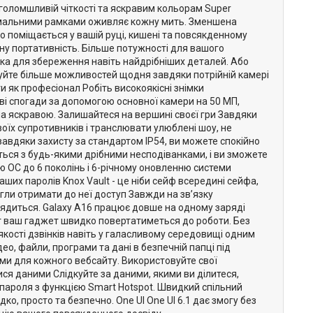
голомшливій чіткості та яскравим кольорам Super
інімальними рамками оживляє кожну мить. Зменшена
о поміщається у вашій руці, кишені та повсякденному
щену портативність. Більше потужності для вашого
мка для збереження навіть найдрібніших деталей. Або
уйте більше можливостей щодня завдяки потрійній камері
 як професіонал Робіть високоякісні знімки
і спогади за допомогою основної камери на 50 МП,
ла яскравою. Залишайтеся на вершині своєї гри Завдяки
їх супротивників і транслювати улюблені шоу, не
авдяки захисту за стандартом IP54, ви можете спокійно
ься з будь-якими дрібними несподіванками, і ви зможете
 ОС до 6 поколінь і 6-річному оновленню системи
их паролів Knox Vault - це ніби сейф всередині сейфа,
огли отримати до неї доступ Завжди на зв’язку
диться. Galaxy A16 працює довше на одному заряді
Вт ваш гаджет швидко повертатиметься до роботи. Без
 якості дзвінків навіть у галасливому середовищі одним
ео, файли, програми та дані в безпечній папці під
ями для кожного вебсайту. Використовуйте свої
ся даними Слідкуйте за даними, якими ви ділитеся,
 пароля з функцією Smart Hotspot. Швидкий спільний
о, просто та безпечно. One UI One UI 6.1 дає змогу без