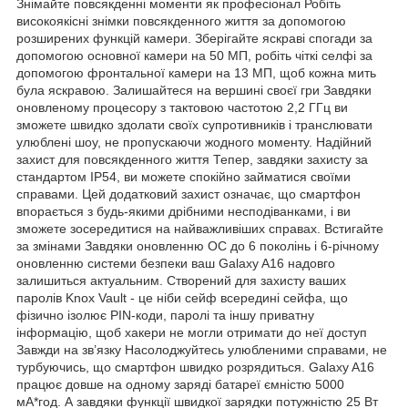
Знімайте повсякденні моменти як професіонал Робіть
високоякісні знімки повсякденного життя за допомогою
розширених функцій камери. Зберігайте яскраві спогади за
допомогою основної камери на 50 МП, робіть чіткі селфі за
допомогою фронтальної камери на 13 МП, щоб кожна мить
була яскравою. Залишайтеся на вершині своєї гри Завдяки
оновленому процесору з тактовою частотою 2,2 ГГц ви
зможете швидко здолати своїх супротивників і транслювати
улюблені шоу, не пропускаючи жодного моменту. Надійний
захист для повсякденного життя Тепер, завдяки захисту за
стандартом IP54, ви можете спокійно займатися своїми
справами. Цей додатковий захист означає, що смартфон
впорається з будь-якими дрібними несподіванками, і ви
зможете зосередитися на найважливіших справах. Встигайте
за змінами Завдяки оновленню ОС до 6 поколінь і 6-річному
оновленню системи безпеки ваш Galaxy A16 надовго
залишиться актуальним. Створений для захисту ваших
паролів Knox Vault - це ніби сейф всередині сейфа, що
фізично ізолює PIN-коди, паролі та іншу приватну
інформацію, щоб хакери не могли отримати до неї доступ
Завжди на зв’язку Насолоджуйтесь улюбленими справами, не
турбуючись, що смартфон швидко розрядиться. Galaxy A16
працює довше на одному заряді батареї ємністю 5000
мА*год. А завдяки функції швидкої зарядки потужністю 25 Вт