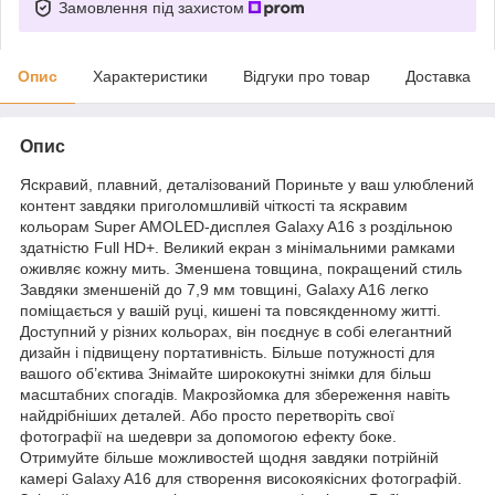
Замовлення під захистом
Опис
Характеристики
Відгуки про товар
Доставка
Опис
Яскравий, плавний, деталізований Пориньте у ваш улюблений
контент завдяки приголомшливій чіткості та яскравим
кольорам Super AMOLED-дисплея Galaxy A16 з роздільною
здатністю Full HD+. Великий екран з мінімальними рамками
оживляє кожну мить. Зменшена товщина, покращений стиль
Завдяки зменшеній до 7,9 мм товщині, Galaxy A16 легко
поміщається у вашій руці, кишені та повсякденному житті.
Доступний у різних кольорах, він поєднує в собі елегантний
дизайн і підвищену портативність. Більше потужності для
вашого об’єктива Знімайте ширококутні знімки для більш
масштабних спогадів. Макрозйомка для збереження навіть
найдрібніших деталей. Або просто перетворіть свої
фотографії на шедеври за допомогою ефекту боке.
Отримуйте більше можливостей щодня завдяки потрійній
камері Galaxy A16 для створення високоякісних фотографій.