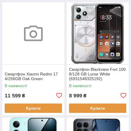
Смартфон Blackview Fort 100
Смартфон Xiaomi Redmi 17
8/128 GB Lunar White
4/256GB Oak Green
(6931548325192)
В наявності
В наявності
11 599
8 999
₴
₴
Купити
Купити