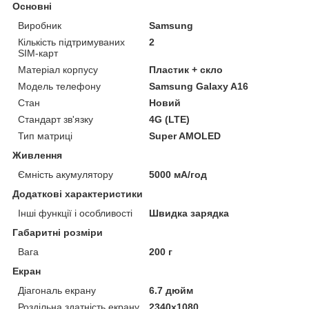
Основні
Виробник
Samsung
Кількість підтримуваних
2
SIM-карт
Матеріал корпусу
Пластик + скло
Модель телефону
Samsung Galaxy A16
Стан
Новий
Стандарт зв'язку
4G (LTE)
Тип матриці
Super AMOLED
Живлення
Ємність акумулятору
5000 мА/год
Додаткові характеристики
Інші функції і особливості
Швидка зарядка
Габаритні розміри
Вага
200 г
Екран
Діагональ екрану
6.7 дюйм
Роздільна здатність екрану
2340x1080