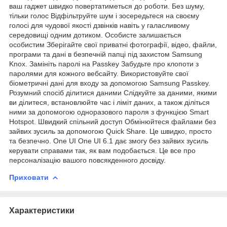
ваш гаджет швидко повертатиметься до роботи. Без шуму,
тільки голос Відфільтруйте шум і зосередьтеся на своєму
голосі для чудової якості дзвінків навіть у галасливому
середовищі одним дотиком. Особисте залишається
особистим Зберігайте свої приватні фотографії, відео, файли,
програми та дані в безпечній папці під захистом Samsung
Knox. Замініть паролі на Passkey Забудьте про клопоти з
паролями для кожного вебсайту. Використовуйте свої
біометричні дані для входу за допомогою Samsung Passkey.
Розумний спосіб ділитися даними Слідкуйте за даними, якими
ви ділитеся, встановлюйте час і ліміт даних, а також діліться
ними за допомогою одноразового пароля з функцією Smart
Hotspot. Швидкий спільний доступ Обмінюйтеся файлами без
зайвих зусиль за допомогою Quick Share. Це швидко, просто
та безпечно. One UI One UI 6.1 дає змогу без зайвих зусиль
керувати справами так, як вам подобається. Це все про
персоналізацію вашого повсякденного досвіду.
Приховати
Характеристики