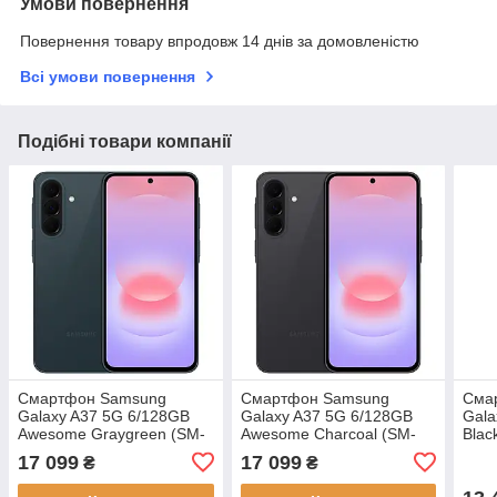
Умови повернення
Повернення товару впродовж 14 днів за домовленістю
Всі умови повернення
Подібні товари компанії
Смартфон Samsung
Смартфон Samsung
Сма
Galaxy A37 5G 6/128GB
Galaxy A37 5G 6/128GB
Gala
Awesome Graygreen (SM-
Awesome Charcoal (SM-
Bla
A376BDGBEUC)
A376BZABEUC)
17 099
17 099
₴
₴