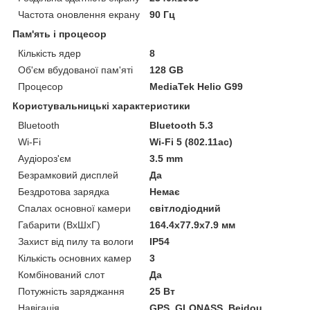
Частота оновлення екрану
90 Гц
Пам'ять і процесор
Кількість ядер
8
Об'єм вбудованої пам'яті
128 GB
Процесор
MediaTek Helio G99
Користувальницькі характеристики
Bluetooth
Bluetooth 5.3
Wi-Fi
Wi-Fi 5 (802.11ac)
Аудіороз'єм
3.5 mm
Безрамковий дисплей
Да
Бездротова зарядка
Немає
Спалах основної камери
світлодіодний
Габарити (ВхШхГ)
164.4x77.9x7.9 мм
Захист від пилу та вологи
IP54
Кількість основних камер
3
Комбінований слот
Да
Потужність заряджання
25 Вт
Навігація
GPS, GLONASS, Beidou,