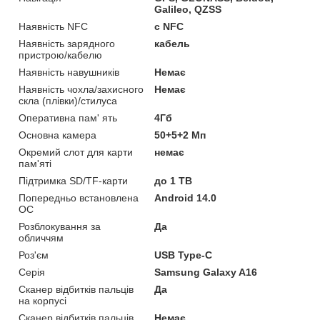
Galileo, QZSS
Наявність NFC
с NFC
Наявність зарядного
кабель
пристрою/кабелю
Наявність навушників
Немає
Наявність чохла/захисного
Немає
скла (плівки)/стилуса
Оперативна пам' ять
4Гб
Основна камера
50+5+2 Мп
Окремий слот для карти
немає
пам'яті
Підтримка SD/TF-карти
до 1 ТВ
Попередньо встановлена
Android 14.0
ОС
Розблокування за
Да
обличчям
Роз'єм
USB Type-C
Серія
Samsung Galaxy A16
Сканер відбитків пальців
Да
на корпусі
Сканер відбитків пальців
Немає