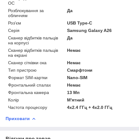
ОС
Розблокування за
Да
обличчям
Роз'єм
USB Type-C
Серія
Samsung Galaxy A26
Сканер відбитків пальців
Да
на корпусі
Сканер відбитків пальців
Немає
на екрані
Сканер сітківки ока
Немає
Тип пристрою
Смарфтони
Формат SIM-картки
Nano-SIM
Фронтальний спалах
Немає
Фронтальна камера
13 Мп
Колір
М'ятний
Частота процесору
4x2.4 ГГц + 4x2.0 ГГц
Приховати
Відгуки про товар