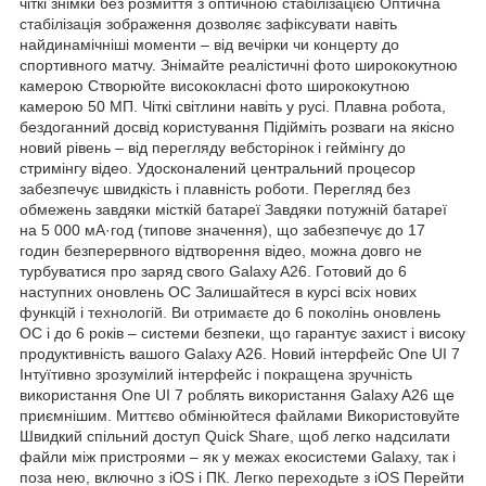
чіткі знімки без розмиття з оптичною стабілізацією Оптична
стабілізація зображення дозволяє зафіксувати навіть
найдинамічніші моменти – від вечірки чи концерту до
спортивного матчу. Знімайте реалістичні фото ширококутною
камерою Створюйте висококласні фото ширококутною
камерою 50 МП. Чіткі світлини навіть у русі. Плавна робота,
бездоганний досвід користування Підійміть розваги на якісно
новий рівень – від перегляду вебсторінок і геймінгу до
стримінгу відео. Удосконалений центральний процесор
забезпечує швидкість і плавність роботи. Перегляд без
обмежень завдяки місткій батареї Завдяки потужній батареї
на 5 000 мА·год (типове значення), що забезпечує до 17
годин безперервного відтворення відео, можна довго не
турбуватися про заряд свого Galaxy A26. Готовий до 6
наступних оновлень ОС Залишайтеся в курсі всіх нових
функцій і технологій. Ви отримаєте до 6 поколінь оновлень
ОС і до 6 років – системи безпеки, що гарантує захист і високу
продуктивність вашого Galaxy A26. Новий інтерфейс One UI 7
Інтуїтивно зрозумілий інтерфейс і покращена зручність
використання One UI 7 роблять використання Galaxy A26 ще
приємнішим. Миттєво обмінюйтеся файлами Використовуйте
Швидкий спільний доступ Quick Share, щоб легко надсилати
файли між пристроями – як у межах екосистеми Galaxy, так і
поза нею, включно з iOS і ПК. Легко переходьте з iOS Перейти