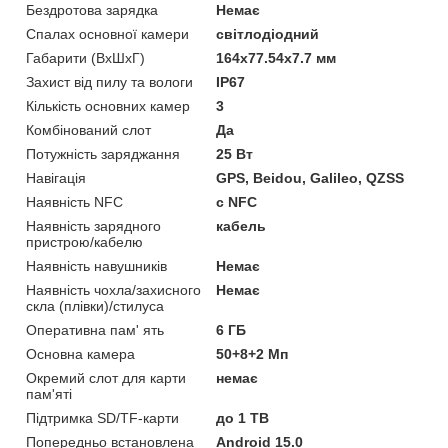
Бездротова зарядка
Немає
Спалах основної камери
світлодіодний
Габарити (ВхШхГ)
164х77.54х7.7 мм
Захист від пилу та вологи
IP67
Кількість основних камер
3
Комбінований слот
Да
Потужність заряджання
25 Вт
Навігація
GPS, Beidou, Galileo, QZSS
Наявність NFC
с NFC
Наявність зарядного
кабель
пристрою/кабелю
Наявність навушників
Немає
Наявність чохла/захисного
Немає
скла (плівки)/стилуса
Оперативна пам' ять
6 ГБ
Основна камера
50+8+2 Мп
Окремий слот для карти
немає
пам'яті
Підтримка SD/TF-карти
до 1 ТВ
Попередньо встановлена
Android 15.0