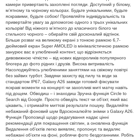
камери привертають захоплені погляди. Доступний у білому,
м’ятному та чорному кольорах. Будьте унікальними, будьте
яскравими, будьте собою! Проявляйте індивідуальність та
привертайте увагу за допомогою одного з трьох унікальних
кольорів! Від ніжного м’ятного до класичного білого чи
стильного чорного – обирайте свій досконалий відтінок.
Більше розваг на великому екрані з тонкою рамкою 6,7-
дюймовий екран Super AMOLED із мінімалістичною рамкою
занурює вас в улюблений контент, що відрізняється
дивовижною чіткістю – від нових відеороликів популярного
блогера до фото рідних і друзів. Висока витривалість
Насолоджуйтесь улюбленими заняттями на свіжому повітрі
без зайвих турбот. Завдяки захисту від пилу та води за
стандартом IP67, Galaxy A26 завжди готовий фіксувати
яскраві моменти на концерті чи захопливі миті матчу навіть
під дощем. Обводиш – і знаходиш Зручна функція Circle to
Search від Google. Просто обведіть текст чи об’єкт, який вас
цікавить, і отримайте миттєві результати пошуку. Видаляйте
небажаний фоновий шум Вдосконалюйте знімки з Galaxy A26.
Функція Пропозиції щодо редагування надає цінні
рекомендації для покращення світлин, а оновлена функція
Видалення об’єктів легко виявляє, пропонує та видаляє
небажані об’єкти на фоні, роблячи фото бездоганними. Робіть