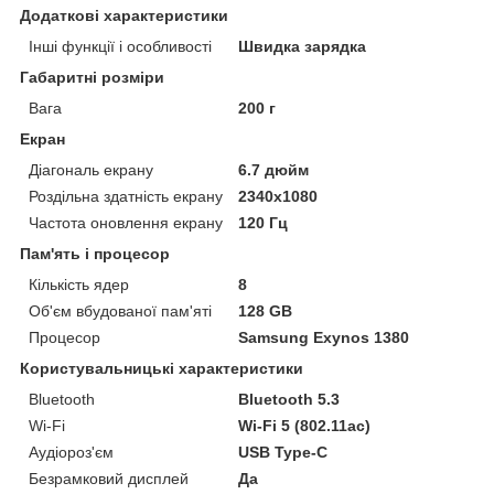
Додаткові характеристики
Інші функції і особливості
Швидка зарядка
Габаритні розміри
Вага
200 г
Екран
Діагональ екрану
6.7 дюйм
Роздільна здатність екрану
2340x1080
Частота оновлення екрану
120 Гц
Пам'ять і процесор
Кількість ядер
8
Об'єм вбудованої пам'яті
128 GB
Процесор
Samsung Exynos 1380
Користувальницькі характеристики
Bluetooth
Bluetooth 5.3
Wi-Fi
Wi-Fi 5 (802.11ac)
Аудіороз'єм
USB Type-C
Безрамковий дисплей
Да