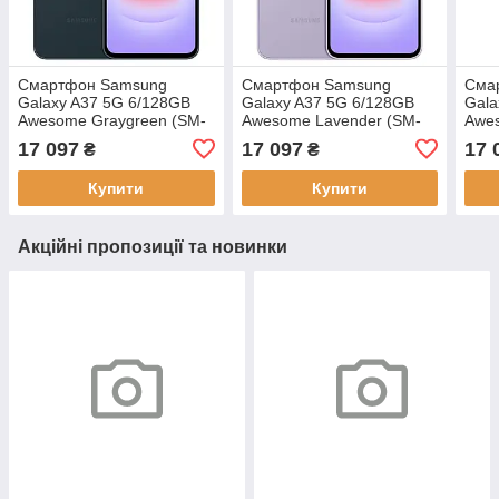
Смартфон Samsung
Смартфон Samsung
Сма
Galaxy A37 5G 6/128GB
Galaxy A37 5G 6/128GB
Gala
Awesome Graygreen (SM-
Awesome Lavender (SM-
Awes
A376BDGBEUC)
A376BLVBEUC)
A37
17 097
17 097
17 
₴
₴
Купити
Купити
Акційні пропозиції та новинки