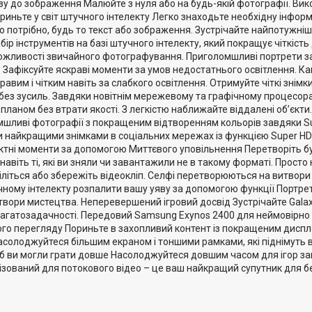
ізу до зображення Малюйте з нуля або на будь-якій фотографії. Ви
риньте у світ штучного інтелекту Легко знаходьте необхідну інфор
о потрібно, будь то текст або зображення. Зустрічайте найпотужнішу 
ір інструментів на базі штучного інтелекту, який покращує чіткість 
ливості звичайного фотографування. Приголомшливі портрети за н
e Зафіксуйте яскраві моменти за умов недостатнього освітлення. Ка
авим і чітким навіть за слабкого освітлення. Отримуйте чіткі знім
 без зусиль. Завдяки новітнім мережевому та графічному процесора
планом без втрати якості. З легкістю наближайте віддалені об’єкт
мшливі фотографії з покращеним відтворенням кольорів завдяки 
и найкращими знімками в соціальних мережах із функцією Super HD
тні моменти за допомогою Миттєвого уповільнення Перетворіть буд
навіть ті, які ви зняли чи завантажили не в такому форматі. Просто
діліться або збережіть відеокліп. Селфі перетворюються на витвор
ному інтелекту розпалити вашу уяву за допомогою функції Портре
твори мистецтва. Неперевершений ігровий досвід Зустрічайте Gala
багатозадачності. Передовий Samsung Exynos 2400 для неймовірно 
вого перегляду Пориньте в захопливий контент із покращеним дисп
асолоджуйтеся більшим екраном і тоншими рамками, які піднімуть 
б ви могли грати довше Насолоджуйтеся довшим часом для ігор за
ізований для потокового відео – це ваш найкращий супутник для б