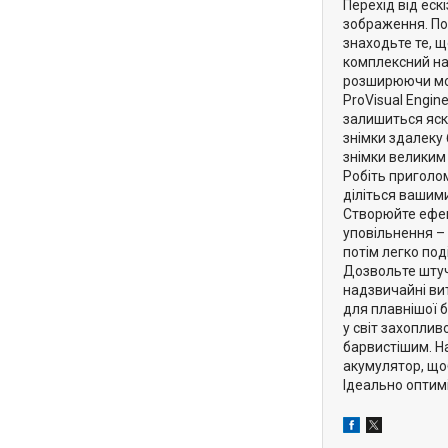
Перехід від еск
зображення. По
знаходьте те, щ
комплексний наб
розширюючи мож
ProVisual Engin
залишиться яскр
знімки здалеку
знімки великим 
Робіть приголо
діліться вашим
Створюйте ефек
уповільнення – 
потім легко по
Дозвольте штуч
надзвичайні ви
для плавнішої 
у світ захопли
барвистішим. Н
акумулятор, що
Ідеально оптим