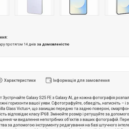
ару протягом 14 днів
за домовленістю
Характеристики
Інформація для замовлення
ут Зустрічайте Galaxy S25 FE з Galaxy AI, де кожна фотографія розпа
жні горизонти вашої уяви. Сфотографуйте, обведіть, натисніть – і 
rilla Glass Victus+, що захищає передню та задню поверхні, смартфон
ть відповідає класу IP68. Змінюйте розмір і ретушуйте за допомого
іщення чи видалення непотрібних об’єктів з ваших фотографій. Пе
ва за допомогою інструменту редагування на базі штучного інтелек