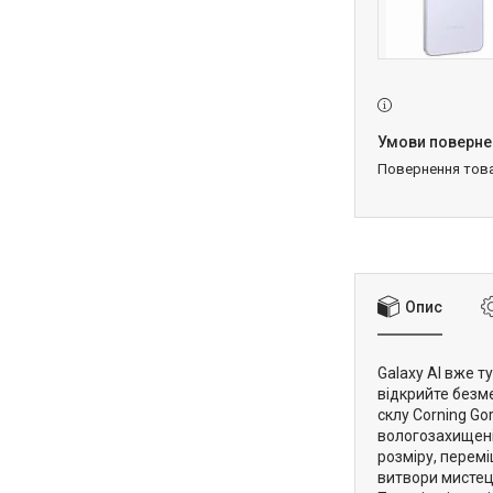
повернення тов
Опис
Galaxy AI вже т
відкрийте безме
склу Corning Go
вологозахищеніс
розміру, перем
витвори мистецт