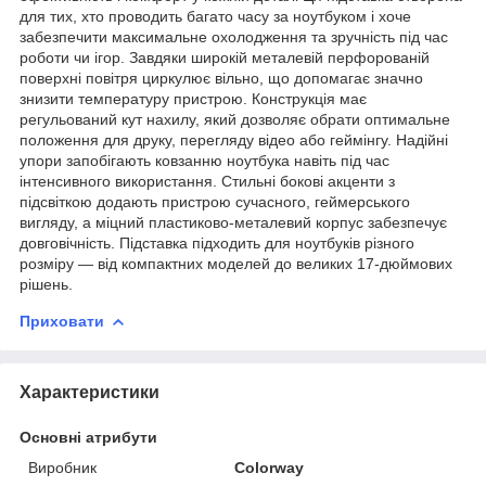
для тих, хто проводить багато часу за ноутбуком і хоче
забезпечити максимальне охолодження та зручність під час
роботи чи ігор. Завдяки широкій металевій перфорованій
поверхні повітря циркулює вільно, що допомагає значно
знизити температуру пристрою. Конструкція має
регульований кут нахилу, який дозволяє обрати оптимальне
положення для друку, перегляду відео або геймінгу. Надійні
упори запобігають ковзанню ноутбука навіть під час
інтенсивного використання. Стильні бокові акценти з
підсвіткою додають пристрою сучасного, геймерського
вигляду, а міцний пластиково-металевий корпус забезпечує
довговічність. Підставка підходить для ноутбуків різного
розміру — від компактних моделей до великих 17-дюймових
рішень.
Приховати
Характеристики
Основні атрибути
Виробник
Colorway