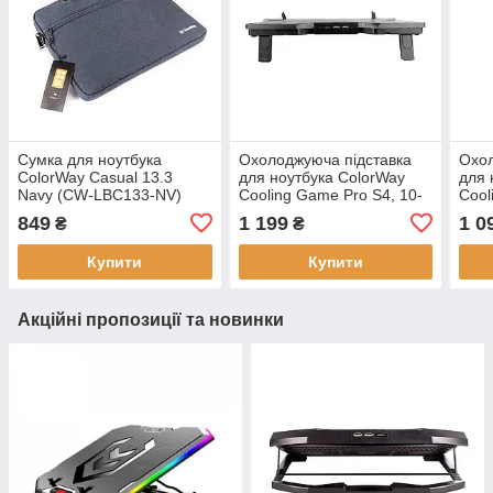
Сумка для ноутбука
Охолоджуюча пiдставка
Охол
ColorWay Casual 13.3
для ноутбука ColorWay
для 
Navy (CW-LBC133-NV)
Cooling Game Pro S4, 10-
Cool
17” (CW-CGPS4)
17”
849
1 199
1 0
₴
₴
Купити
Купити
Акційні пропозиції та новинки